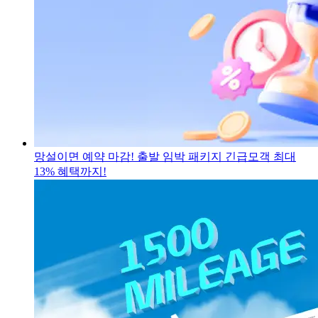
망설이면 예약 마감! 출발 임박 패키지
긴급모객 최대
13% 혜택까지!