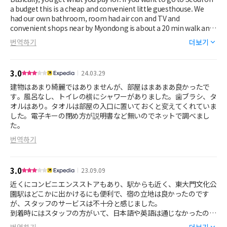
a budget this is a cheap and convenient little guesthouse. We
had our own bathroom, room had air con and TV and
convenient shops near by Myondong is about a 20 min walk and
there’s a bus stop that takes you even to Incheon airport,
번역하기
더보기
Myondong and Gangam. Make sure you buy your Tcard it’s good
for buses, subway and Taxis. However, you can only top it up with
cash at any 7eleven or the subway station. The bathroom had
3.0
24.03.29
just a shower head attached to the sink, it is like a wet room no
separation or actual shower. Make sure to bring a towel. There
建物はあまり綺麗ではありませんが、部屋はまあまあ良かったで
was also a fridge that came in handy. There’s a hair dryer and
す。風呂なし、トイレの横にシャワーがありました。歯ブラシ、タ
free WiFi. On the whole, it’s just a place to sleep and have a quick
オルはあり。タオルは部屋の入口に置いておくと変えてくれていま
shower. We felt safe at all times, most Koreans are very
した。電子キーの閉め方が説明書など無いのでネットで調べまし
respectful and don’t worry your stuff will not get nicked. Also
た。
Seoul is quite pricey. Hope this helps.
번역하기
3.0
23.09.09
近くにコンビニエンスストアもあり、駅からも近く、東大門文化公
園駅はどこかに出かけるにも便利で、宿の立地は良かったのです
が、スタッフのサービスは不十分と感じました。
到着時にはスタッフの方がいて、日本語や英語は通じなかったので
すが、部屋のドアを開けるための暗証番号を紙に書いたものを渡し
번역하기
더보기