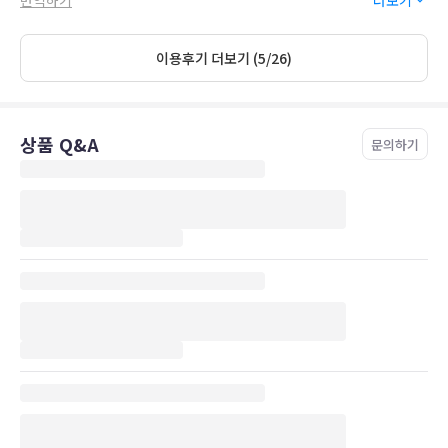
てくれて、部屋の開け方をジェスチャーで説明してくれました。
スタッフの方に会ったのはその時のみで、チェックアウト時、先払
いで精算もなかったのですが、誰もいませんでした。
이용후기 더보기 (5/26)
何かあったり聞きたいことがあれば、電話を掛けることになってい
るようでした。
상품 Q&A
문의하기