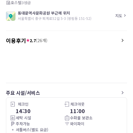
호스텔
3
성급
동대문역사문화공원 부근에 위치
지도
서울특별시 중구 퇴계로52길 5-3 (쌍림동 151-52)
이용후기
2.7
(
26
개)
5.0
3.0
25.11.27
Jätte trevlig dam som ägde stället,
Basically, you get what y
rummet var fräscht och bekvämt för ett
want to go to Seoul on a 
sånt lågt pris
cheap and convenient li
We had our own bathro
air con and TV and conv
near by Myondong is ab
주요 시설/서비스
walk and there’s a bus s
you even to Incheon ai
and Gangam. Make sure 
체크인
체크아웃
Tcard it’s good for buse
14:30
11:00
Taxis. However, you can 
세탁 시설
수화물 보관소
with cash at any 7eleve
주차가능
와이파이
station. The bathroom h
셔틀버스(별도 요금)
shower head attached to t