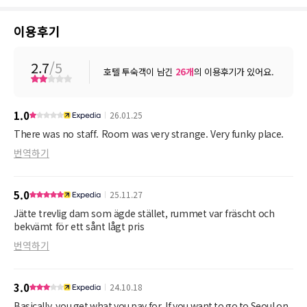
이용후기
2.7
/5
호텔 투숙객이 남긴
26
개
의 이용후기가 있어요.
1.0
26.01.25
There was no staff. Room was very strange. Very funky place.
번역하기
5.0
25.11.27
Jätte trevlig dam som ägde stället, rummet var fräscht och
bekvämt för ett sånt lågt pris
번역하기
3.0
24.10.18
Basically, you get what you pay for. If you want to go to Seoul on