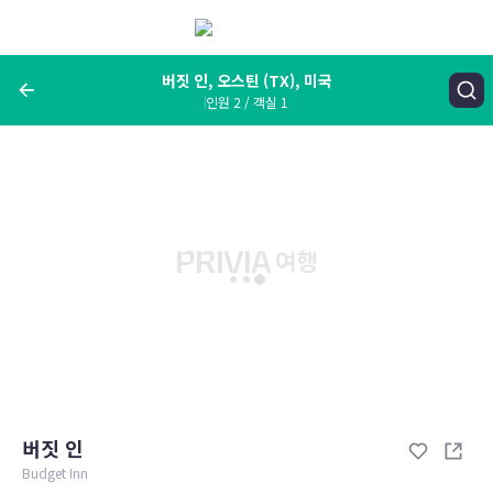
메
뉴
보
기
버짓 인, 오스틴 (TX), 미국
인원 2 / 객실 1
여행지, 숙소명, 랜드마크
버짓 인, 오스틴 (TX), 미국
숙박날짜
인원 / 객실
성인 2명, 아동 0명 / 객실 1개
변경한 조건으로 검색
버짓 인
Budget Inn