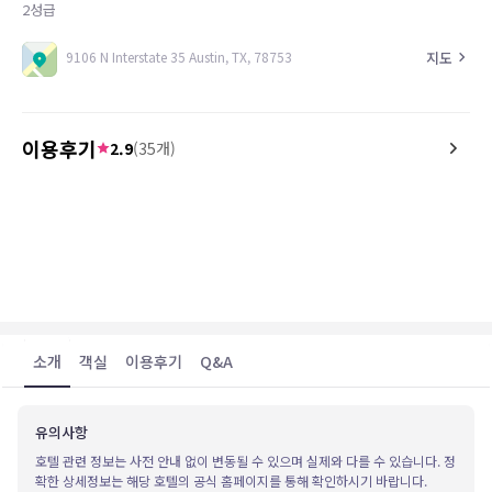
2
성급
지도
9106 N Interstate 35 Austin, TX, 78753
이용후기
2.9
(
35
개)
5.0
2.0
26.04.28
It was a great stay I would love yo stay
I was a 1 hour late from
longer
out. they lity personal 
them away. it was 50 dol
stuff back and they kept my
better to spend the extr
feel better about it..
소개
객실
이용후기
Q&A
유의사항
호텔 관련 정보는 사전 안내 없이 변동될 수 있으며 실제와 다를 수 있습니다. 정
확한 상세정보는 해당 호텔의 공식 홈페이지를 통해 확인하시기 바랍니다.