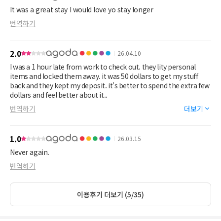
It was a great stay I would love yo stay longer
번역하기
2.0
26.04.10
I was a 1 hour late from work to check out. they lity personal
items and locked them away. it was 50 dollars to get my stuff
back and they kept my deposit. it's better to spend the extra few
dollars and feel better about it..
번역하기
더보기
1.0
26.03.15
Never again.
번역하기
이용후기 더보기 (5/35)