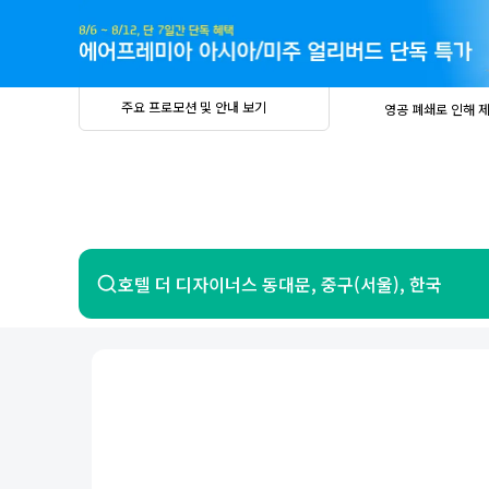
주
요
프
로
모
션
및
안
공
주요 프로모션 및 안내 보기
영공 폐쇄로 인해 
내
더
지
보
사
중요
2026년 
기
항
중요
베트남 온
중요
2026년 
8월 유류할증료 안
PRIVIA
여
영공 폐쇄로 인해 
행
중요
2026년 
중요
베트남 온
항공
호텔
호텔 더 디자이너스 동대문, 중구(서울), 한국
중요
2026년 
8월 유류할증료 안
영공 폐쇄로 인해 
7일 이내 환불 시 PRIVIA 수수료 면
제주
제
서울
부산
인천
강릉
속초
경주