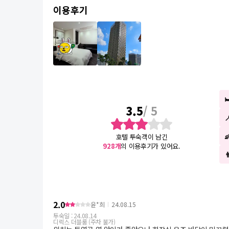
이용후기
3.5
/ 5
호텔 투숙객이 남긴
928
개
의 이용후기가 있어요.

2.0
윤*희
24.08.15
투숙일 :
24.08.14
디럭스 더블룸 (주차 불가)