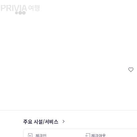
유후인 버스투어
교토 버스투어
유니버설 스튜디오 재팬
마이페이지
About PRIV
예약내역
항공
PRIVIA 쿠폰
호텔
PRIVIA 이용권
투어&티켓
현대카드 청구 할인
해외패키지
현대카드 Voucher/리워드 쿠폰
나의 문의내역
나의 여행자
회원정보 변경
주요 시설/서비스
3.0
24.08.01
체크인
체크아웃
26.05.01