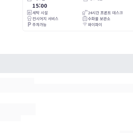
15:00
アメニティのタオルがボロボロの物で清潔感がありませんで
した。
세탁 시설
24시간 프론트 데스크
設備等はまあこんなもんだろうという感じ。
컨시어지 서비스
수화물 보관소
スタッフの対応は親切でした。
주차가능
와이파이