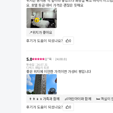
위치는 동역공 역 앞이라 좋았으나 화장실 욕조 바닥이 미끄럽고
요. 호텔 등급 대비 가격은 괜찮은 듯해요
📍위치가 좋아요
후기가 도움이 되셨나요?
0
5.0
김*목
24.08.01
투숙일 :
24.07.31
디럭스 패밀리 트윈
좋은 위치에 이만한 가격이면 가성비 짱입니다
👨‍👩‍👧‍👦가족과 함께
👶어린아이와 함께
🛏 객실이
후기가 도움이 되셨나요?
0