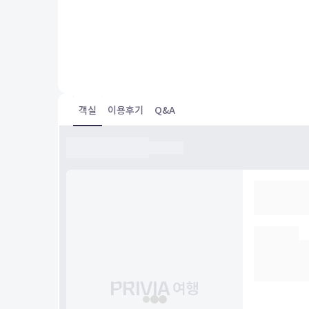
투숙일 :
24.07.31
디럭스 패밀리 트윈
좋은 위치에 이만한 가격이면 가성비 짱입니다
객실
이용후기
Q&A