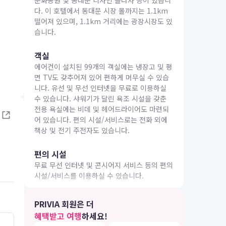
문화공원 및 동대문 디자인 플라자 등이 있습니
다. 이 호텔에서 동대문 시장 몰까지는 1.1km
떨어져 있으며, 1.1km 거리에는 광장시장도 있
습니다.
객실
에어컨이 설치된 99개의 객실에는 냉장고 및 평
IA 여행
면 TV도 갖추어져 있어 편하게 머무실 수 있습
니다. 유선 및 무선 인터넷을 무료로 이용하실
수 있습니다. 샤워기가 달린 욕조 시설을 갖춘
전용 욕실에는 비데 및 헤어드라이어도 마련되
어 있습니다. 편의 시설/서비스로는 전화 외에
책상 및 전기 주전자도 있습니다.
편의 시설
무료 무선 인터넷 및 콘시어지 서비스 등의 편의
시설/서비스를 이용하실 수 있습니다.
식당
PRIVIA 회원은 더
호텔 더 디자이너스 동대문에 있는 레스토랑에
혜택받고 여행
하세요!
서 만족스러운 식사를 즐겨보세요. 바/라운지에
4.0
5.0
26.04.30