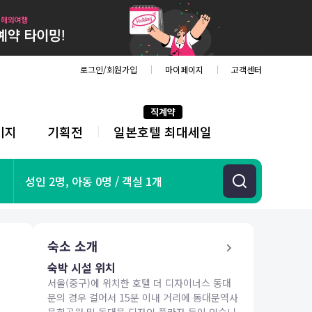
로그인/회원가입
마이페이지
고객센터
직계약
키지
기획전
일본호텔 최대세일
전
체
메
뉴
기획전
성인 2명, 아동 0명 / 객실 1개
항공
호텔
투어&티켓
숙소 소개
해외패키지
숙박 시설 위치
서울(중구)에 위치한 호텔 더 디자이너스 동대
문의 경우 걸어서 15분 이내 거리에 동대문역사