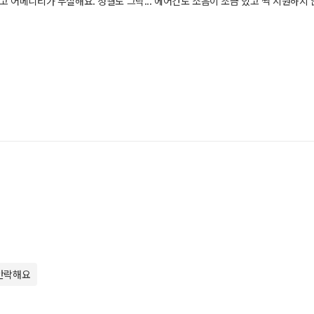
 어메니티가 부실해요. 청결도 그닥... 에어컨도 소음이 조금 있고 썩 시원하지 
 안락해요