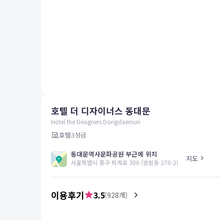
평창
양양
여수
남해
혜택 및 서비스
고객센터
해외여행보험
공지사항
호텔 더 디자이너스 동대문
FAQ
온라인 문의
Hotel the Designers Dongdaemun
호텔
3
성급
동대문역사문화공원 부근에 위치
지도
서울특별시 중구 퇴계로 306 (쌍림동 270-2)
이용후기
3.5
(
928
개)
5.0
김*목