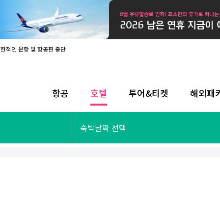
제한적인 운항 및 항공편 중단
08월 17일 개인정보처리방침 개정 안내
라인 사전입국신고 시행
08월 카드사별 무이자 할부 혜택
내
항공
호텔
투어&티켓
해외패
제한적인 운항 및 항공편 중단
08월 17일 개인정보처리방침 개정 안내
라인 사전입국신고 시행
투어&티켓
해외패키지
숙박날짜 선택
08월 카드사별 무이자 할부 혜택
내
제한적인 운항 및 항공편 중단
오사카
동남아
후쿠오카
일본
나트랑
남태평양
괌
유럽
싱가포르
미주/하와이
런던
출발확정
파리