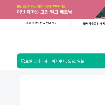
주
요
프
로
모
션
및
안
공
주요 프로모션 및 안내 보기
영공 폐쇄로 인해 
내
더
지
보
사
중요
2026년 
기
항
중요
베트남 온
중요
2026년 
8월 유류할증료 안
PRIVIA
여
영공 폐쇄로 인해 
행
중요
2026년 
중요
베트남 온
항공
호텔
호텔 그레이서리 아사쿠사, 도쿄, 일본
중요
2026년 
8월 유류할증료 안
영공 폐쇄로 인해 
7일 이내 환불 시 PRIVIA 수수료 면
제주
제
서울
부산
인천
강릉
속초
경주