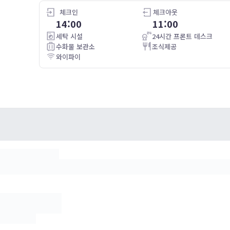
4.0
23.06.06
체크인
체크아웃
26.05.08
14:00
11:00
Good hotel.
Room was smaller than others in other city's but maybe
니다
세탁 시설
24시간 프론트 데스크
that's just Tokyo.
수화물 보관소
조식제공
Their breakfast was not that great compared to the other
와이파이
hotels we stayed.
Other than that it was good