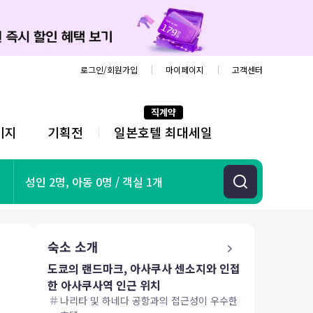
로그인/회원가입
마이페이지
고객센터
직계약
키지
기획전
일본호텔 최대세일
전
체
메
뉴
기획전
성인 2명, 아동 0명 / 객실 1개
항공
호텔
투어&티켓
숙소 소개
해외패키지
도쿄의 랜드마크, 아사쿠사 센소지와 인접
한 아사쿠사역 인근 위치
나리타 및 하네다 공항과의 접근성이 우수한