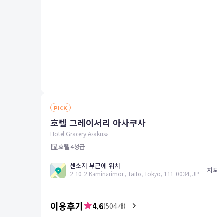
평창
양양
여수
남해
혜택 및 서비스
고객센터
해외여행보험
공지사항
FAQ
PICK
온라인 문의
호텔 그레이서리 아사쿠사
Hotel Gracery Asakusa
호텔
4
성급
센소지 부근에 위치
지
2-10-2 Kaminarimon, Taito, Tokyo, 111-0034, JP
이용후기
4.6
(
504
개)