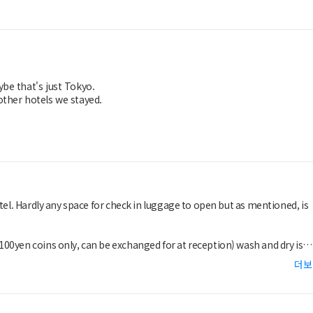
be that's just Tokyo.
other hotels we stayed.
tel. Hardly any space for check in luggage to open but as mentioned, is
00yen coins only, can be exchanged for at reception) wash and dry is
 choose)
더보
 you can take from the lobby.
e.