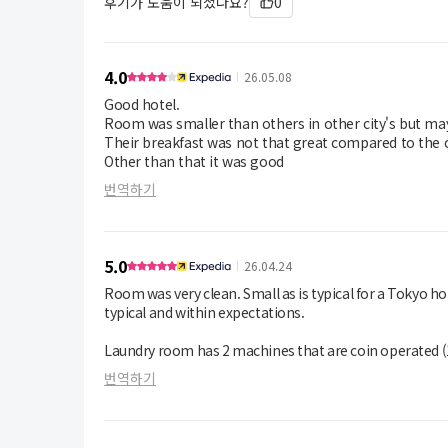
후기가 도움이 되셨나요?
0
4.0
26.05.08
Good hotel.
Room was smaller than others in other city's but may
Their breakfast was not that great compared to the 
Other than that it was good
번역하기
5.0
26.04.24
Room was very clean. Small as is typical for a Tokyo ho
typical and within expectations.
Laundry room has 2 machines that are coin operated (1
between 400 to 500 yen depending on which cycle you
번역하기
Amenities were great. Loved the selection of free teas
Staff all understood english and are as helpful as can b