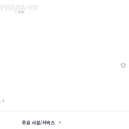
유후인 버스투어
교토 버스투어
유니버설 스튜디오 재팬
마이페이지
About PRIV
예약내역
항공
PRIVIA 쿠폰
호텔
PRIVIA 이용권
투어&티켓
현대카드 청구 할인
해외패키지
현대카드 Voucher/리워드 쿠폰
나의 문의내역
나의 여행자
도
회원정보 변경
주요 시설/서비스