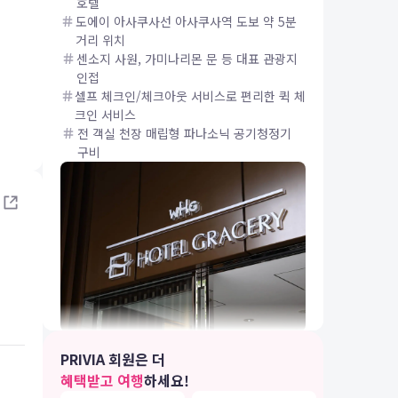
호텔
도에이 아사쿠사선 아사쿠사역 도보 약 5분
거리 위치
센소지 사원, 가미나리몬 문 등 대표 관광지
인접
셀프 체크인/체크아웃 서비스로 편리한 퀵 체
크인 서비스
전 객실 천장 매립형 파나소닉 공기청정기
IA 여행
구비
도쿄 시내와 접근성이 좋은 호텔
PRIVIA 회원은 더
혜택받고 여행
하세요!
나리타 국제공항에서 게이세이 나리타 스카이