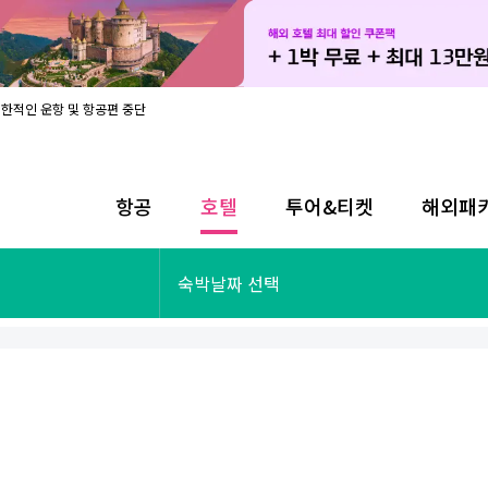
제한적인 운항 및 항공편 중단
08월 17일 개인정보처리방침 개정 안내
라인 사전입국신고 시행
08월 카드사별 무이자 할부 혜택
내
항공
호텔
투어&티켓
해외패
제한적인 운항 및 항공편 중단
08월 17일 개인정보처리방침 개정 안내
라인 사전입국신고 시행
투어&티켓
해외패키지
숙박날짜 선택
08월 카드사별 무이자 할부 혜택
내
제한적인 운항 및 항공편 중단
오사카
동남아
후쿠오카
일본
나트랑
남태평양
괌
유럽
싱가포르
미주/하와이
런던
출발확정
파리