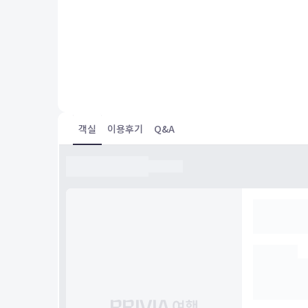
5.0
최*운
투숙일 :
22.11.25
Superior Twin Room, Non Smoking
나리타공항에서 이동하기가 너무 편하고, 가격 위치 최고입
객실
이용후기
Q&A