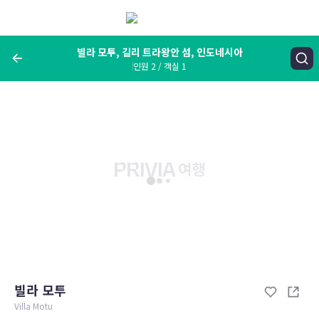
메
뉴
보
기
빌라 모투, 길리 트라왕안 섬, 인도네시아
인원 2 / 객실 1
여행지, 숙소명, 랜드마크
빌라 모투, 길리 트라왕안 섬, 인도네시아
숙박날짜
인원 / 객실
성인 2명, 아동 0명 / 객실 1개
변경한 조건으로 검색
빌라 모투
Villa Motu