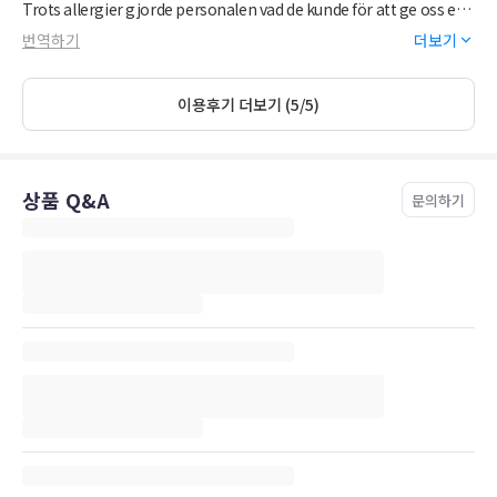
Trots allergier gjorde personalen vad de kunde för att ge oss en
bra frukost!
번역하기
더보기
Cyklar gick att låna gratis.
Trots generella svårigheter med elförsörjning på ön hade de ett
eget aggregat med elförsörjning.
이용후기 더보기 (5/5)
Dock fanns viss problematik med varmvatten.
상품 Q&A
문의하기