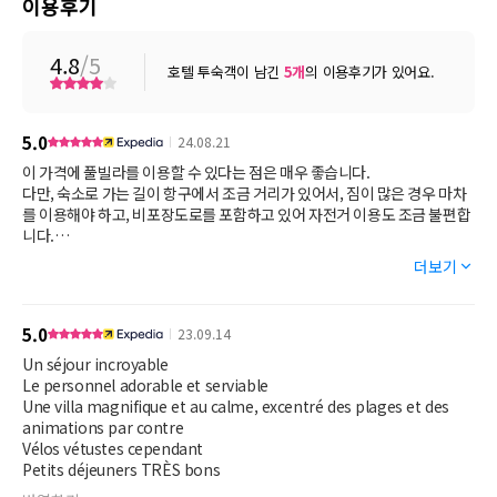
이용후기
4.8
/5
호텔 투숙객이 남긴
5
개
의 이용후기가 있어요.
5.0
24.08.21
이 가격에 풀빌라를 이용할 수 있다는 점은 매우 좋습니다.
다만, 숙소로 가는 길이 항구에서 조금 거리가 있어서, 짐이 많은 경우 마차
를 이용해야 하고, 비포장도로를 포함하고 있어 자전거 이용도 조금 불편합
니다.
더보기
자전거는 무료로 대여가 가능하다고 되어있으나, 현장에서 자전거 렌트비
를 요구합니다.
5.0
23.09.14
조식은 전날 미리 선택하면 룸으로 가져다 주는데, 선택할 수 있는 옵션이
많이 없고 퀄리티가 그렇게 높진 않습니다.
Un séjour incroyable
Le personnel adorable et serviable
하지만 전반적으로 길리라는 섬이 좋았고, 프라이빗한 숙소에서 여유로운
Une villa magnifique et au calme, excentré des plages et des
animations par contre
Vélos vétustes cependant
Petits déjeuners TRÈS bons