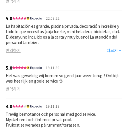
번역하기
5.0
22.08.22
La habitación es grande, piscina privada, decoración increible y
todo lo que necesitas (caja fuerte, mini heladera, bicicletas, etc).
El desayuno Incluido es a la carta y muy bueno! La atención del
personal tambien.
번역하기
더보기
5.0
19.11.30
Het was geweldig wij komen volgend jaar weer terug ! Ontbijt
was heerlijk en goeie service 👌
번역하기
4.0
19.11.18
Trevlig bemötande och personal med god service.
Mycket rent och fint med privat pool.
Frukost serverades på rummet/terassen.