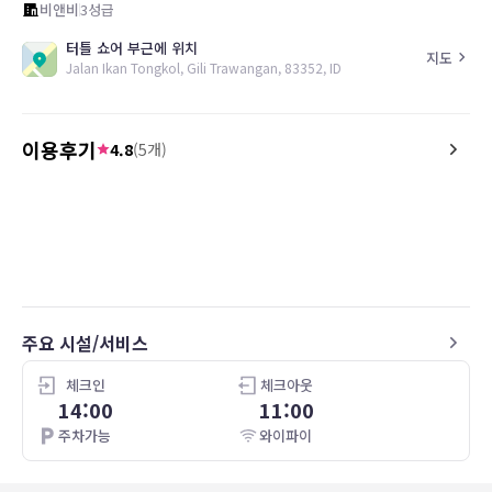
비앤비
3
성급
터틀 쇼어 부근에 위치
지도
Jalan Ikan Tongkol, Gili Trawangan, 83352, ID
이용후기
4.8
(
5
개)
5.0
5.0
24.08.21
이 가격에 풀빌라를 이용할 수 있다는 점은 매
Un séjour incroyable
우 좋습니다.
Le personnel adorable e
다만, 숙소로 가는 길이 항구에서 조금 거리가
Une villa magnifique et 
있어서, 짐이 많은 경우 마차를 이용해야 하고,
excentré des plages et 
비포장도로를 포함하고 있어 자전거 이용도 조
par contre
금 불편합니다.
Vélos vétustes cependa
주요 시설/서비스
Petits déjeuners TRÈS 
자전거는 무료로 대여가 가능하다고 되어있으
나, 현장에서 자전거 렌트비를 요구합니다.
체크인
체크아웃
14:00
11:00
조식은 전날 미리 선택하면 룸으로 가져다 주는
주차가능
와이파이
데, 선택할 수 있는 옵션이 많이 없고 퀄리티가
그렇게 높진 않습니다.