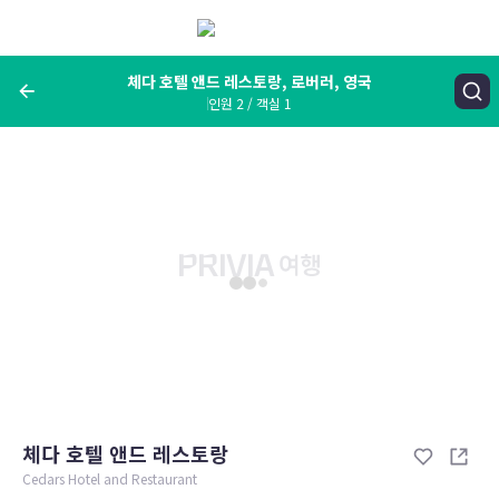
메
뉴
보
기
체다 호텔 앤드 레스토랑, 로버러, 영국
인원 2 / 객실 1
여행지, 숙소명, 랜드마크
체다 호텔 앤드 레스토랑, 로버러, 영국
숙박날짜
인원 / 객실
성인 2명, 아동 0명 / 객실 1개
변경한 조건으로 검색
체다 호텔 앤드 레스토랑
Cedars Hotel and Restaurant