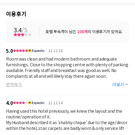
이용후기
3.4
/5
호텔 투숙객이 남긴
100
개
의 이용후기가 있어요.
5.0
21.12.18
Room was clean and had modern bathroom and adequate
furnishings. Close to the shopping centre with plenty of parking
available. Friendly staff and breakfast was good as well. No
complaints at all and will likely stay there again soon.
번역하기
더보기
4.0
21.12.14
Having used this hotel previously, we knew the layout and the
routine/operation of it.
My Husband described it as 'shabby chique' due to the age/decor
within the hotel, stair carpets are badly worn & only service lift
working (the guest lift hasn't worked for several years)