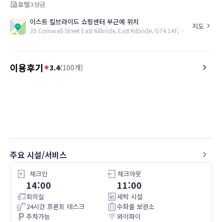
호텔
3
성급
이스트 킬브라이드 쇼핑센터 부근에 위치
지도
35 Cornwall Street East Kilbride, East Kilbride, G74 1AF, GB
이용후기
3.4
(
100
개)
5.0
4.0
21.12.18
Room was clean and had modern
Having used this hotel p
bathroom and adequate furnishings.
knew the layout and the
Close to the shopping centre with
routine/operation of it.
plenty of parking available. Friendly staff
My Husband described it
and breakfast was good as well. No
chique' due to the age/d
complaints at all and will likely stay
hotel, stair carpets are
주요 시설/서비스
there again soon.
only service lift working 
hasn't worked for severa
We booked with breakfa
체크인
체크아웃
nice albeit attention to 
14:00
11:00
been better via the wait
회의실
세탁 시설
We were greeted 'pleasan
24시간 프론트 데스크
수화물 보관소
occassions by the nume
주차가능
와이파이
staff however there wa