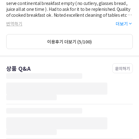
serve continental breakfast empty ( no cutlery, glasses bread ,
juice all at one time ) . Had to ask for it to be replenished. Quality
of cooked breakfast ok . Noted excellent cleaning of tables etc in
dining area .
번역하기
더보기
이용후기 더보기 (5/100)
상품 Q&A
문의하기