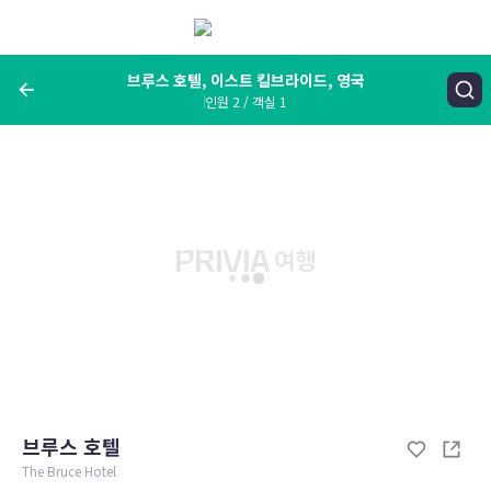
메
뉴
보
기
브루스 호텔, 이스트 킬브라이드, 영국
인원 2 / 객실 1
여행지, 숙소명, 랜드마크
브루스 호텔, 이스트 킬브라이드, 영국
숙박날짜
인원 / 객실
성인 2명, 아동 0명 / 객실 1개
변경한 조건으로 검색
브루스 호텔
The Bruce Hotel