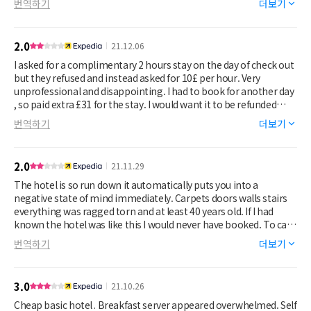
번역하기
더보기
We booked with breakfast which was nice albeit attention to
detail could have been better via the waitress.
We were greeted 'pleasantly' on several occassions by the
2.0
21.12.06
numerous reception staff however there was one male
receptionist that we felt was abrupt, cheeky and lacking good
I asked for a complimentary 2 hours stay on the day of check out
customer service skills.
but they refused and instead asked for 10£ per hour. Very
I wouldn't hesitate booking again as it was in a good central
unprofessional and disappointing. I had to book for another day
location for our needs.
, so paid extra £31 for the stay. I would want it to be refunded
We did notice that on the 2nd floor there was a smell of stale
back. The rooms were ok, but lamp shades were full of dust,
번역하기
더보기
cigarette smoke even though the rooms displayed no smoking
toilet was full of spider webs. Carpets were dirty.
signs.
2.0
21.11.29
The hotel is so run down it automatically puts you into a
negative state of mind immediately. Carpets doors walls stairs
everything was ragged torn and at least 40 years old. If I had
known the hotel was like this I would never have booked. To cap
it off the lift was broken too… and the free breakfast wasn’t
번역하기
더보기
available as the receptionist said “I have no idea what is
happening with the kitchen. I don’t think anyone is there so
there will be no breakfast”
3.0
21.10.26
Cheap basic hotel . Breakfast server appeared overwhelmed. Self