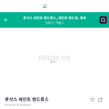
메
뉴
보
기
루삭스 세인트 앤드류스, 세인트 앤드류, 영국
인원 2 / 객실 1
여행지, 숙소명, 랜드마크
루삭스 세인트 앤드류스, 세인트 앤드류, 영국
숙박날짜
인원 / 객실
성인 2명, 아동 0명 / 객실 1개
변경한 조건으로 검색
루삭스 세인트 앤드류스
Rusacks St Andrews