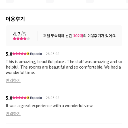
이용후기
4.7
/5
호텔 투숙객이 남긴
102
개
의 이용후기가 있어요.
5.0
26.05.08
This is amazing, beautiful place . The staff was amazing and so
helpful. The rooms are beautiful and so comfortable. We had a
wonderful time.
번역하기
5.0
26.05.03
It was a great experience with a wonderful view.
번역하기