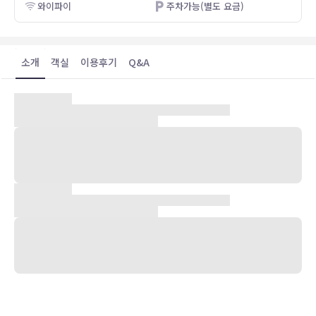
와이파이
주차가능(별도 요금)
소개
객실
이용후기
Q&A
숙박 시설 위치
세인트 앤드루스에 위치한 루삭스 세인트 앤드류스에 머무르며 골프장
근처 입지와 세인트 앤드류 대학교 및 올드 코스 앳 세인트앤드루스에
서 가까운 접근성을 누려보세요. 이 골프 호텔에서 세인트 앤드류스 -
주빌리 코스까지는 0.2km 떨어져 있으며, 0.2km 거리에는 스윌컨 브
리지도 있습니다.
객실
123개의 각각 다른 스타일의 인테리어에는 미니바 및 평면 TV 등이 갖
추어져 있어 편하게 머무실 수 있습니다. 무료 무선 인터넷을 이용하실
수 있으며 디지털 채널 프로그램도 구비되어 있어 지루하지 않게 시간
을 보내실 수 있습니다. 샤워 시설을 갖춘 전용 욕실에는 고급 세면용품
및 헤어드라이어도 마련되어 있습니다. 편의 시설/서비스로는 전화 외
에 금고 및 책상도 있습니다.