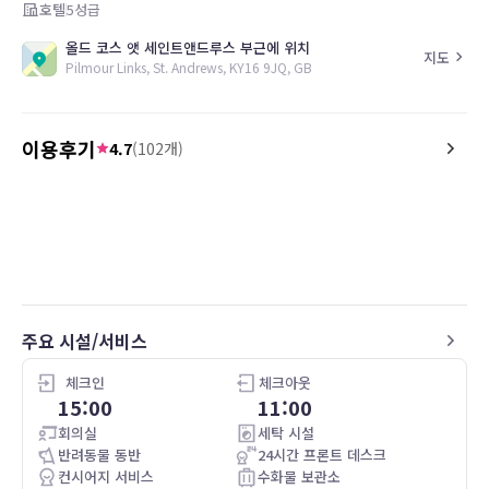
호텔
5
성급
올드 코스 앳 세인트앤드루스 부근에 위치
지도
Pilmour Links, St. Andrews, KY16 9JQ, GB
이용후기
4.7
(
102
개)
5.0
5.0
26.05.08
This is amazing, beautiful place . The
It was a great experienc
staff was amazing and so helpful. The
wonderful view.
rooms are beautiful and so comfortable.
We had a wonderful time.
주요 시설/서비스
체크인
체크아웃
15:00
11:00
회의실
세탁 시설
반려동물 동반
24시간 프론트 데스크
컨시어지 서비스
수화물 보관소