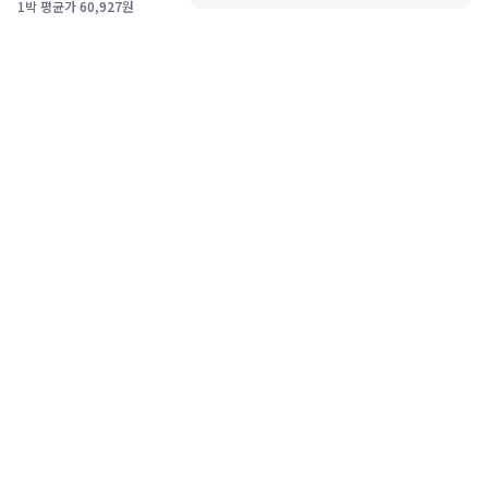
1박 평균가
60,927
원
고객센터
1588-0360
PC버전
(해외 82-2-6911-8300)