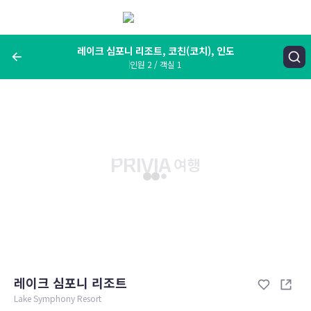
메
뉴
보
기
레이크 심포니 리조트, 코친(코치), 인도
인원 2 / 객실 1
여행지, 숙소명, 랜드마크
레이크 심포니 리조트, 코친(코치), 인도
숙박날짜
인원 / 객실
성인 2명, 아동 0명 / 객실 1개
변경한 조건으로 검색
레이크 심포니 리조트
Lake Symphony Resort