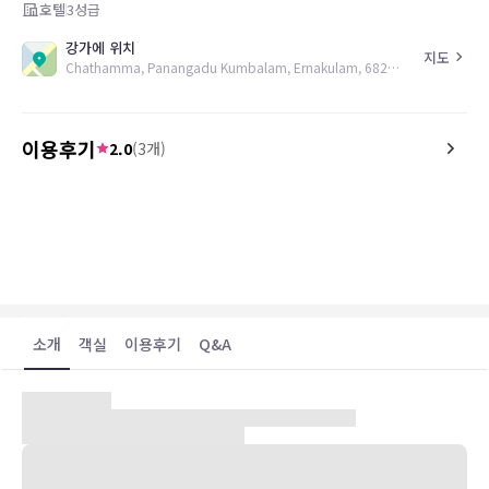
호텔
3
성급
강가에 위치
지도
Chathamma, Panangadu Kumbalam, Ernakulam, 682506, IN
이용후기
2.0
(
3
개)
4.0
1.0
16.02.28
el hotel es bonito y moderno, pero la
Pathetic in simple word
mantencion es deficiente. Es alejado,
Sunday by 7 pm and wa
ideal si quieres descansar ya que el
we were a group of 8 Do
ambiente es muy tranquilo.
“NO COOK SO NO FOOD. S
arrange yourselves “
An isolated place 10 km
소개
객실
이용후기
Q&A
centre how could we go 
food. After heated deb
volunteered to help us 
himself.
숙박 시설 위치
Kanayannur에서 강가에 위치한 레이크 심포니 리조트의 경우 차로
Need to hang the owner 
15분 이내 거리에 벰바나드 호수 및 Church of Saint Francis 등이