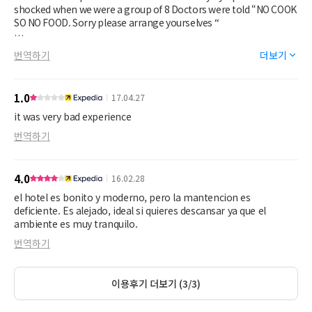
shocked when we were a group of 8 Doctors were told “NO COOK
SO NO FOOD. Sorry please arrange yourselves “
An isolated place 10 kms away from any centre how could we go
번역하기
더보기
in search of food. After heated debate the manager volunteered
to help us out by going himself.
1.0
17.04.27
Need to hang the owner of this property
it was very bad experience
번역하기
4.0
16.02.28
el hotel es bonito y moderno, pero la mantencion es
deficiente. Es alejado, ideal si quieres descansar ya que el
ambiente es muy tranquilo.
번역하기
이용후기 더보기 (3/3)