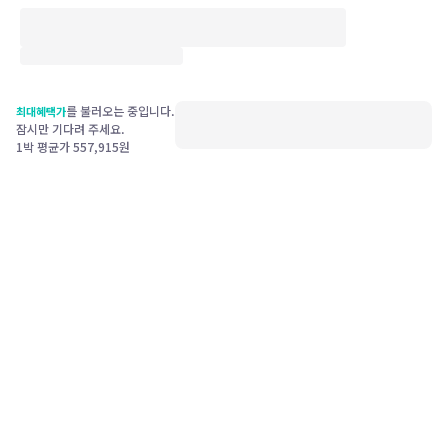
를 불러오는 중입니다.
최대혜택가
잠시만 기다려 주세요.
1박 평균가
557,915
원