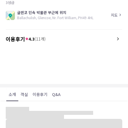
3
성급
글렌코 민속 박물관 부근에 위치
지도
Ballachulish, Glencoe, Nr. Fort William, PH49 4HL
이용후기
4.3
(
11
개)
4.4
4.8
26.05.21
The pictures dont do this place justice. It
Great hotel with fantast
is absolutely stunning
facilities and good valu
소개
객실
이용후기
Q&A
Loch Leven 의 반도 가장자리에 위치한 호텔로 휴식하기에 좋은
Morven 산과 호수 전망을 가지고 있는 59 개의 객실을 제공하며 호텔
의 레져시설과 레스토랑을 즐기면서 휴가를 즐기기에 적합한 호텔이