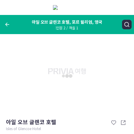
메
뉴
보
기
아일 오브 글렌코 호텔, 포르 윌리엄, 영국
인원 2 / 객실 1
여행지, 숙소명, 랜드마크
아일 오브 글렌코 호텔, 포르 윌리엄, 영국
숙박날짜
인원 / 객실
성인 2명, 아동 0명 / 객실 1개
변경한 조건으로 검색
아일 오브 글렌코 호텔
Isles of Glencoe Hotel