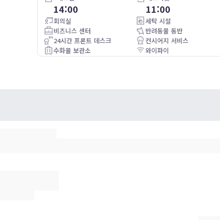
14:00
11:00
eakfast
The Duke is kept spotless, our room was immaculate! The
d
staff were attentive and helpful. The menus offer a good
회의실
세탁 시설
selection with vegetarian food and non-alcoholic drink
비즈니스 센터
반려동물 동반
options too. The patio was a nice spot for a drink!
24시간 프론트 데스크
컨시어지 서비스
수화물 보관소
와이파이