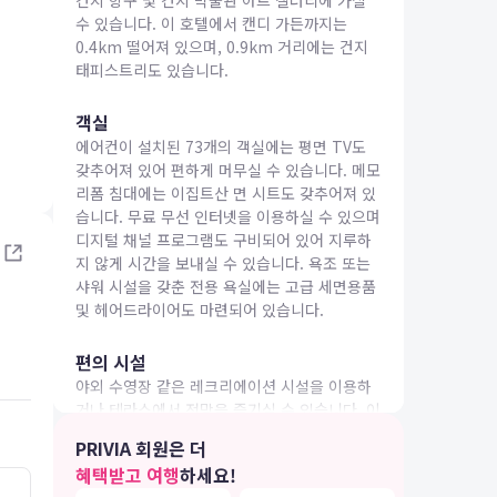
건지 항구 및 건지 박물관 아트 갤러리에 가실
수 있습니다. 이 호텔에서 캔디 가든까지는
0.4km 떨어져 있으며, 0.9km 거리에는 건지
태피스트리도 있습니다.
객실
에어컨이 설치된 73개의 객실에는 평면 TV도
IA 여행
갖추어져 있어 편하게 머무실 수 있습니다. 메모
리폼 침대에는 이집트산 면 시트도 갖추어져 있
습니다. 무료 무선 인터넷을 이용하실 수 있으며
디지털 채널 프로그램도 구비되어 있어 지루하
지 않게 시간을 보내실 수 있습니다. 욕조 또는
샤워 시설을 갖춘 전용 욕실에는 고급 세면용품
및 헤어드라이어도 마련되어 있습니다.
편의 시설
야외 수영장 같은 레크리에이션 시설을 이용하
거나 테라스에서 전망을 즐기실 수 있습니다. 이
호텔에는 이 밖에도 무료 무선 인터넷, 콘시어지
PRIVIA 회원은 더
서비스 및 탁아 서비스(요금 별도)도 마련되어
혜택받고 여행
하세요!
있습니다.
3.0
5.0
26.04.18