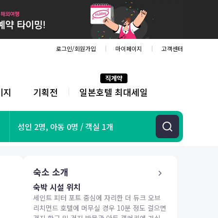
로그인/회원가입
마이페이지
고객센터
직계약
키지
기획전
일본호텔 최대세일
전
체
메
뉴
기획전
성인 2명, 아동 0명 / 객실 1개
항공
호텔
투어&티켓
숙소 소개
해외패키지
숙박 시설 위치
세인트 피터 포트 중심에 자리한 더 듀크 오브
리치먼드 호텔에 머무실 경우 10분 정도 걸으면