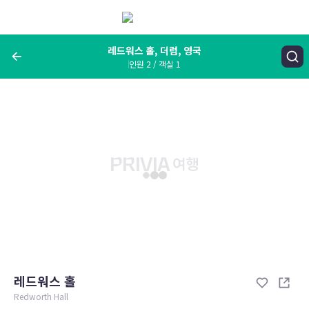
메
뉴
보
기
레드워스 홀, 더럼, 영국
인원 2 / 객실 1
여행지, 숙소명, 랜드마크
레드워스 홀, 더럼, 영국
숙박날짜
인원 / 객실
성인 2명, 아동 0명 / 객실 1개
변경한 조건으로 검색
레드워스 홀
Redworth Hall