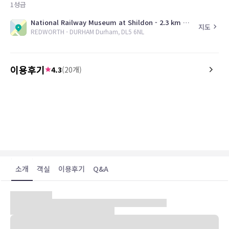
1
성급
National Railway Museum at Shildon - 2.3 km Auckland Castle - 7.5 km Binchester Roman Fort - 8.8 km Darlington Railway Centre and Museum - 9.1 km St Cuthbert Church - 10.1 km Raby Castle - 11.4 km Darlington Arena - 12.1 km Durham Botanic Garden - 17.9 km Durham University - 18.1 km Oriental Museum - 18.2 km Durham Cathedral - 19.1 km Durham Castle - 19.3 km Egglestone Abbey - 19.7 km Bowes Museum - 19.9 km Richmond Castle - 23.6 km
지도
REDWORTH - DURHAM Durham, DL5 6NL
이용후기
4.3
(
20
개)
4.0
5.0
26.07.24
We loved our room and the location of
Wonderful stay, from star
the hotel and the food was really good.
Fabulous rooms, excelle
They have an area where you could
breakfast, lovely pool a
quietly read a book. But that lounge is
excellent - helpful, prof
very dated, and the furniture are
friendly
uncomfortable for lounging and
relaxing. More lounging furniture inside
소개
객실
이용후기
Q&A
and outside would be great.
A1 고속도로에 인접해 있어서 편리하며, 바르셀로 레드워쓰 홀 호텔은
4성급으로써 Darlington과 뉴턴 Aycliffe와 근접거리에 위치하고 있
다. 전통적인 17세기의 분위기와 현대적인 요소들을 잘 조화시켜 세련