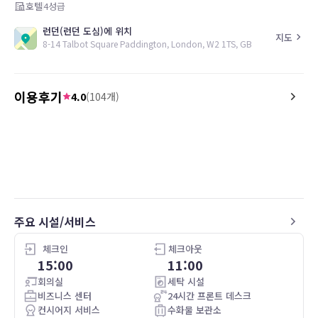
호텔
4
성급
런던(런던 도심)에 위치
지도
8-14 Talbot Square Paddington, London, W2 1TS, GB
이용후기
4.0
(
104
개)
4.0
3.0
26.05.04
Godt og hyggeligt hotel. Meget venligt
Free minibar was a nice 
personale. Lille værelse og alt for lille
staff fiddeling with sm
seng til to personer.
check-in and small brea
down overall impressio
주요 시설/서비스
체크인
체크아웃
15:00
11:00
회의실
세탁 시설
비즈니스 센터
24시간 프론트 데스크
컨시어지 서비스
수화물 보관소