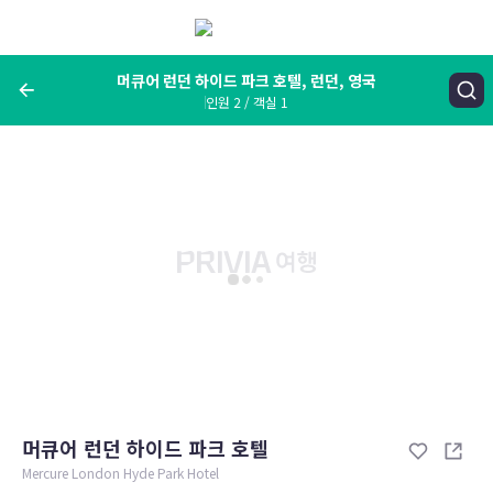
메
뉴
보
기
머큐어 런던 하이드 파크 호텔, 런던, 영국
인원 2 / 객실 1
여행지, 숙소명, 랜드마크
머큐어 런던 하이드 파크 호텔, 런던, 영국
숙박날짜
인원 / 객실
성인 2명, 아동 0명 / 객실 1개
변경한 조건으로 검색
머큐어 런던 하이드 파크 호텔
Mercure London Hyde Park Hotel