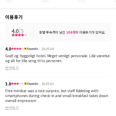
이용후기
4.0
/5
호텔 투숙객이 남긴
104
개
의 이용후기가 있어요.
4.0
26.05.04
Godt og hyggeligt hotel. Meget venligt personale. Lille værelse
og alt for lille seng til to personer.
번역하기
3.0
26.05.03
Free minibar was a nice surprice, but staff fiddeling with
smartphones during check-in and small breakfast takes down
overall impression
번역하기