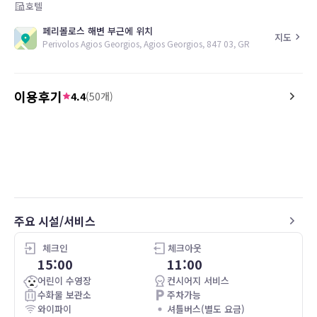
호텔
페리볼로스 해변 부근에 위치
지도
Perivolos Agios Georgios, Agios Georgios, 847 03, GR
이용후기
4.4
(
50
개)
5.0
5.0
25.09.02
Très Calme, cadre très agréable, piscine
Hôtel paradisiaque à 100
privatisée, chambre très spacieuse
plage , l’équipe tout ent
Personnel agréable,
exception a été formidab
ce séjour inoubliable
pressée de revenir vous 
merci au chef et à son a
주요 시설/서비스
nous avoir accueilli tout
petit déjeuner avec un so
bonne humeur. À bient
체크인
체크아웃
15:00
11:00
어린이 수영장
컨시어지 서비스
수화물 보관소
주차가능
와이파이
셔틀버스(별도 요금)