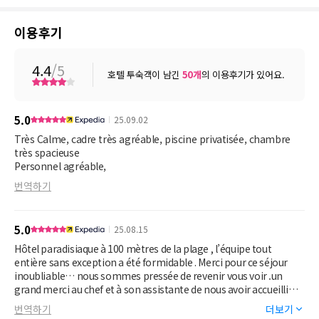
이용후기
4.4
/5
호텔 투숙객이 남긴
50
개
의 이용후기가 있어요.
5.0
25.09.02
Très Calme, cadre très agréable, piscine privatisée, chambre
très spacieuse
Personnel agréable,
번역하기
5.0
25.08.15
Hôtel paradisiaque à 100 mètres de la plage , l’équipe tout
entière sans exception a été formidable . Merci pour ce séjour
inoubliable… nous sommes pressée de revenir vous voir .un
grand merci au chef et à son assistante de nous avoir accueilli
tout les matins au petit déjeuner avec un sourire et la bonne
번역하기
더보기
humeur. À bientôt