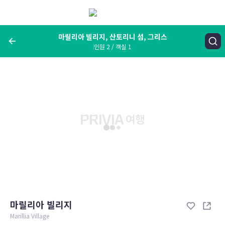
메
뉴
보
기
마릴리아 빌리지, 산토리니 섬, 그리스
인원 2 / 객실 1
여행지, 숙소명, 랜드마크
마릴리아 빌리지, 산토리니 섬, 그리스
숙박날짜
인원 / 객실
성인 2명, 아동 0명 / 객실 1개
변경한 조건으로 검색
마릴리아 빌리지
Marillia Village