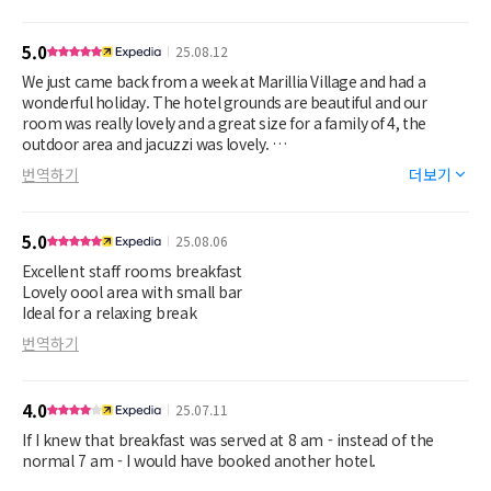
5.0
25.08.12
We just came back from a week at Marillia Village and had a
wonderful holiday. The hotel grounds are beautiful and our
room was really lovely and a great size for a family of 4, the
outdoor area and jacuzzi was lovely.
The hotel is peaceful, the pool area was quiet and not
번역하기
더보기
busy/overcrowded with plenty of sunbeds. A very chilled out
friendly atmosphere.
The breakfast was very nice.
5.0
25.08.06
The bar/restaurant we used a lot during the day and the staff are
fantastic.
Excellent staff rooms breakfast
Lovely oool area with small bar
We hired a car and saw a lot of the island in the evenings with
Ideal for a relaxing break
Marillia being in a easy location to reach and also a couple of
번역하기
minutes away from the beach with plenty of restaurants and
beach clubs.
4.0
25.07.11
We would love to visit again and highly recommend to anyone
wanting a more relaxing stay away from the crowds of Oia and
If I knew that breakfast was served at 8 am - instead of the
Fira.
normal 7 am - I would have booked another hotel.