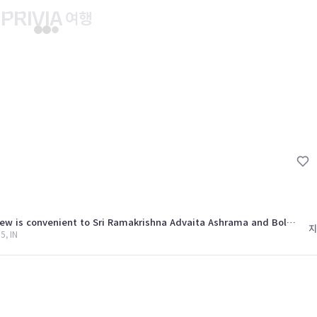
유후인 버스투어
교토 버스투어
유니버설 스튜디오 재팬
마이페이지
About PRIV
예약내역
항공
PRIVIA 쿠폰
호텔
PRIVIA 이용권
투어&티켓
현대카드 청구 할인
해외패키지
현대카드 Voucher/리워드 쿠폰
Located in Cochin (Ernakulam), Treebo Mart View is convenient to Sri Ramakrishna Advaita Ashrama and Bolgatty Palace
나의 문의내역
지
5, IN
나의 여행자
회원정보 변경
5.0
26.07.04
26.06.14