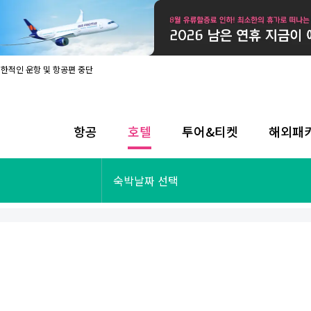
제한적인 운항 및 항공편 중단
08월 17일 개인정보처리방침 개정 안내
라인 사전입국신고 시행
08월 카드사별 무이자 할부 혜택
내
항공
호텔
투어&티켓
해외패
제한적인 운항 및 항공편 중단
08월 17일 개인정보처리방침 개정 안내
라인 사전입국신고 시행
투어&티켓
해외패키지
숙박날짜 선택
08월 카드사별 무이자 할부 혜택
내
제한적인 운항 및 항공편 중단
오사카
동남아
후쿠오카
일본
나트랑
남태평양
괌
유럽
싱가포르
미주/하와이
런던
출발확정
파리