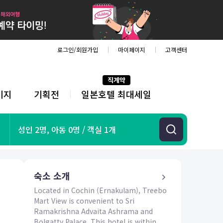
로그인/회원가입
마이페이지
고객센터
직계약
키지
기획전
일본호텔 최대세일
전
체
메
뉴
기획전
성인 2명, 아동 0명 / 객실 1개
항공
호텔
투어&티켓
숙소 소개
해외패키지
Located in Cochin (Ernakulam), Treebo
Mart View is convenient to Sri
Ramakrishna Advaita Ashrama and
Bolgatty Palace. This hotel is within