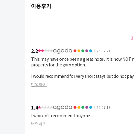
이용후기
1
2.2
26.07.21
This may have once been a great hotel. It is now NOT m
property for the gym option.
I would recommend for very short stays but do not pay b
***) 😆
번역하기
Bring a pair of home slippers.
Pros:
-Location is close to a good saravana bhavan restauran
1.4
26.07.19
-Has an electric kettle.
I wouldn't recommend anyone ...
-Bed is firm, and no bedbug issues.
-It is a room with an attachment toilet.
번역하기
-has wifi
-smoking area is the best exercise spot.