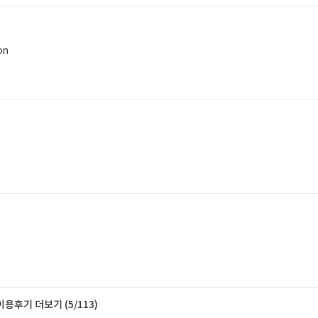
.
on
evious people)
is a technicality. It is either locked or unused from sheer dust collectio
on implies otherwise)
 coloured stains.
daily). Which is the only time we get free bottled water. (And on the fir
이용후기 더보기 (5/113)