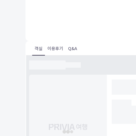
The rooms are nice and the hotel is in a prime locat
객실
이용후기
Q&A