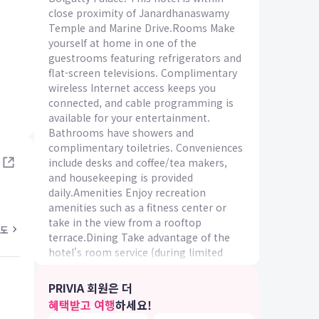
close proximity of Janardhanaswamy
Temple and Marine Drive.Rooms Make
yourself at home in one of the
guestrooms featuring refrigerators and
flat-screen televisions. Complimentary
wireless Internet access keeps you
connected, and cable programming is
IA 여행
available for your entertainment.
Bathrooms have showers and
complimentary toiletries. Conveniences
include desks and coffee/tea makers,
and housekeeping is provided
daily.Amenities Enjoy recreation
amenities such as a fitness center or
take in the view from a rooftop
도
terrace.Dining Take advantage of the
hotel's room service (during limited
hours).Business, Other Amenities
Featured amenities include dry
PRIVIA 회원은 더
cleaning/laundry services, a 24-hour
혜택받고 여행
하세요!
front desk, and laundry facilities.
5.0
4.2
26.06.14