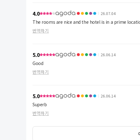
- the small soap and shampoo were decently pleasant
-the entrance pathway.
4.0
26.07.04
The rooms are nice and the hotel is in a prime locati
Cons:
번역하기
-No hot water for shower. (Use kettle)
-Bathroom not maintained (you can see remains of pr
-Says it has a gym, yoga room, family room, all of which 
-No restaurants nor food inhouse (the agoda descripti
5.0
26.06.14
-room is not soundproofed (as stated)
Good
-the cleaned bedsheets have hair and lint among some
-apprehensive in asking for house keeping (which is not 
번역하기
day).
5.0
26.06.14
Superb
번역하기