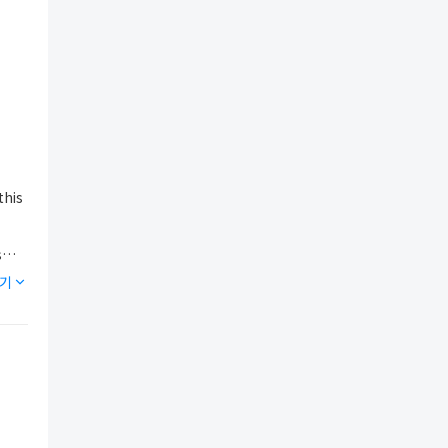
this
s
기