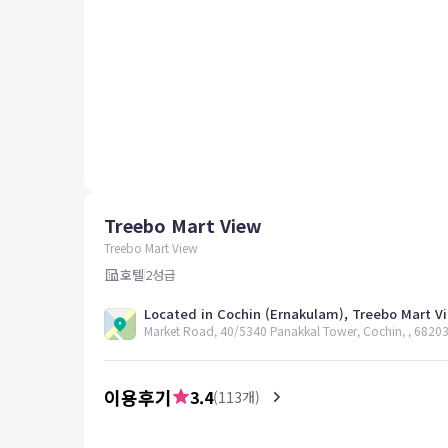
평창
양양
여수
남해
혜택 및 서비스
고객센터
해외여행보험
공지사항
Treebo Mart View
FAQ
온라인 문의
Treebo Mart View
호텔
2
성급
Market Road, 40/5340 Panakkal Tower, Cochin, , 68203
이용후기
3.4
(
113
개)
4.0