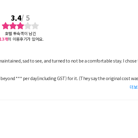
3.4
/ 5
호텔 투숙객이 남긴
13
개
의 이용후기가 있어요.
aintained, sad to see, and turned to not be a comfortable stay. I chose 
eyond *** per day(including GST) for it. (They say the original cost wa
더보
t.