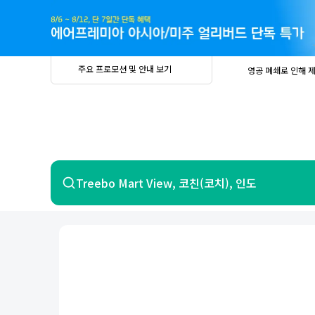
주
요
프
로
모
션
및
안
공
주요 프로모션 및 안내 보기
영공 폐쇄로 인해 
내
더
지
보
사
중요
2026년 
기
항
중요
베트남 온
중요
2026년 
8월 유류할증료 안
PRIVIA
여
영공 폐쇄로 인해 
행
중요
2026년 
중요
베트남 온
항공
호텔
Treebo Mart View, 코친(코치), 인도
중요
2026년 
8월 유류할증료 안
영공 폐쇄로 인해 
7일 이내 환불 시 PRIVIA 수수료 면
제주
제
서울
부산
인천
강릉
속초
경주