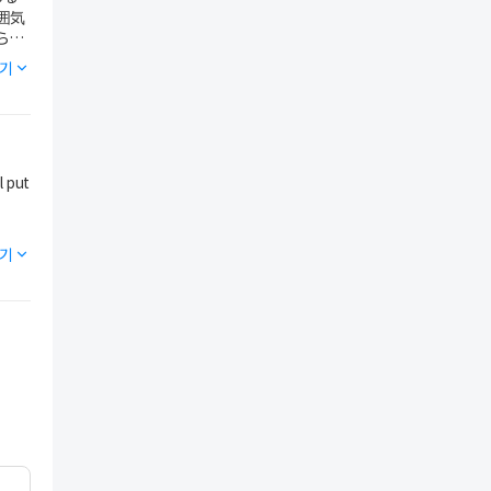
囲気
ら朝
기
た。
l put
기