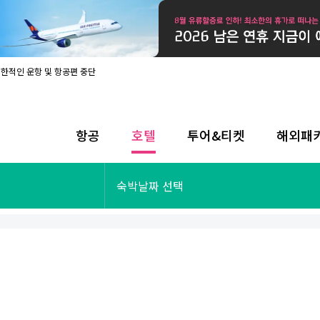
제한적인 운항 및 항공편 중단
08월 17일 개인정보처리방침 개정 안내
라인 사전입국신고 시행
08월 카드사별 무이자 할부 혜택
내
항공
호텔
투어&티켓
해외패
제한적인 운항 및 항공편 중단
08월 17일 개인정보처리방침 개정 안내
라인 사전입국신고 시행
투어&티켓
해외패키지
숙박날짜 선택
08월 카드사별 무이자 할부 혜택
내
제한적인 운항 및 항공편 중단
오사카
동남아
후쿠오카
일본
나트랑
남태평양
괌
유럽
싱가포르
미주/하와이
런던
출발확정
파리