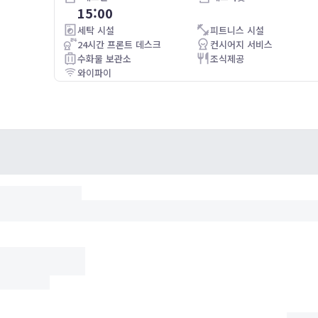
15:00
Very basic rooms no modern items retro theme but retro
outlets partially worked to charge phone etc
세탁 시설
피트니스 시설
24시간 프론트 데스크
컨시어지 서비스
수화물 보관소
조식제공
와이파이