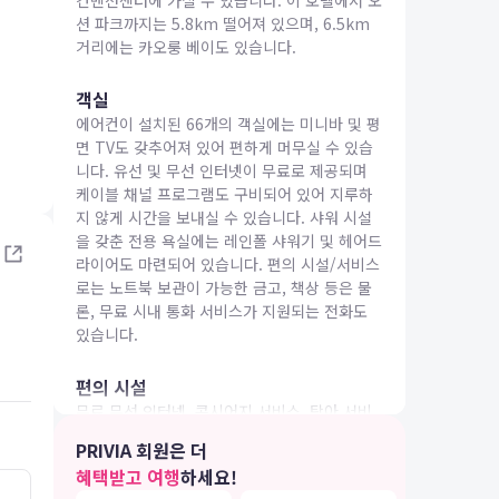
컨벤션센터에 가실 수 있습니다. 이 호텔에서 오
션 파크까지는 5.8km 떨어져 있으며, 6.5km
거리에는 카오룽 베이도 있습니다.
객실
에어컨이 설치된 66개의 객실에는 미니바 및 평
면 TV도 갖추어져 있어 편하게 머무실 수 있습
IA 여행
니다. 유선 및 무선 인터넷이 무료로 제공되며
케이블 채널 프로그램도 구비되어 있어 지루하
지 않게 시간을 보내실 수 있습니다. 샤워 시설
을 갖춘 전용 욕실에는 레인폴 샤워기 및 헤어드
라이어도 마련되어 있습니다. 편의 시설/서비스
로는 노트북 보관이 가능한 금고, 책상 등은 물
론, 무료 시내 통화 서비스가 지원되는 전화도
있습니다.
편의 시설
무료 무선 인터넷, 콘시어지 서비스, 탁아 서비
스(요금 별도) 등의 편의 시설/서비스를 이용하
PRIVIA 회원은 더
실 수 있습니다.
혜택받고 여행
하세요!
5.0
5.0
26.05.05