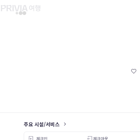
유후인 버스투어
교토 버스투어
유니버설 스튜디오 재팬
마이페이지
About PRIV
예약내역
항공
PRIVIA 쿠폰
호텔
PRIVIA 이용권
투어&티켓
현대카드 청구 할인
해외패키지
현대카드 Voucher/리워드 쿠폰
나의 문의내역
나의 여행자
회원정보 변경
주요 시설/서비스
3.0
체크인
체크아웃
26.05.09
26.05.06