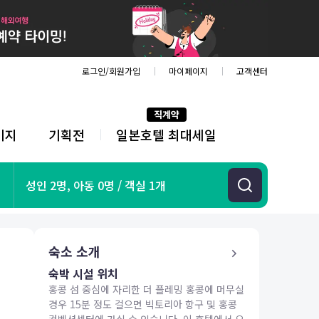
로그인/회원가입
마이페이지
고객센터
직계약
키지
기획전
일본호텔 최대세일
전
체
메
뉴
기획전
성인 2명, 아동 0명 / 객실 1개
항공
호텔
투어&티켓
숙소 소개
해외패키지
숙박 시설 위치
홍콩 섬 중심에 자리한 더 플레밍 홍콩에 머무실
경우 15분 정도 걸으면 빅토리아 항구 및 홍콩