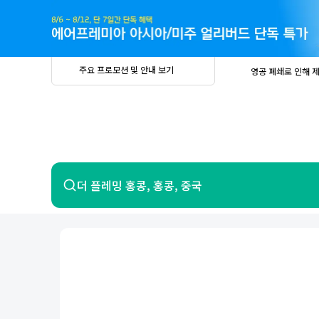
주
요
프
로
모
션
및
안
공
주요 프로모션 및 안내 보기
영공 폐쇄로 인해 
내
더
지
보
사
중요
2026년 
기
항
중요
베트남 온
중요
2026년 
8월 유류할증료 안
PRIVIA
여
영공 폐쇄로 인해 
행
중요
2026년 
중요
베트남 온
항공
호텔
더 플레밍 홍콩, 홍콩, 중국
중요
2026년 
8월 유류할증료 안
영공 폐쇄로 인해 
7일 이내 환불 시 PRIVIA 수수료 면
제주
제
서울
부산
인천
강릉
속초
경주