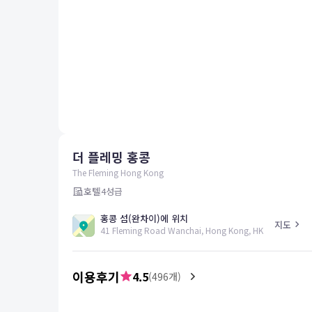
평창
양양
여수
남해
혜택 및 서비스
고객센터
해외여행보험
공지사항
더 플레밍 홍콩
FAQ
온라인 문의
The Fleming Hong Kong
호텔
4
성급
홍콩 섬(완차이)에 위치
지도
41 Fleming Road Wanchai, Hong Kong, HK
이용후기
4.5
(
496
개)
5.0