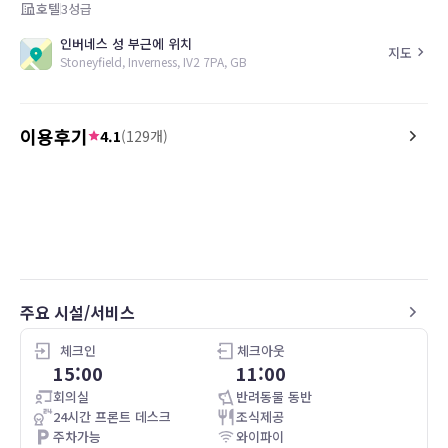
호텔
3
성급
인버네스 성 부근에 위치
지도
Stoneyfield, Inverness, IV2 7PA, GB
이용후기
4.1
(
129
개)
4.0
3.0
26.05.09
Perfect from start to finish
Not enough fruit otherw
주요 시설/서비스
체크인
체크아웃
15:00
11:00
회의실
반려동물 동반
24시간 프론트 데스크
조식제공
주차가능
와이파이