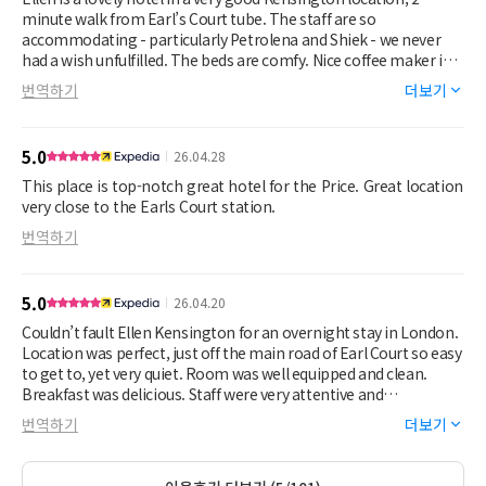
minute walk from Earl’s Court tube. The staff are so
accommodating - particularly Petrolena and Shiek - we never
had a wish unfulfilled. The beds are comfy. Nice coffee maker in
room. Great pillows. The only thing lacking was the onsite
번역하기
더보기
restaurant. The staff were great but the food was meh.
5.0
26.04.28
This place is top-notch great hotel for the Price. Great location
very close to the Earls Court station.
번역하기
5.0
26.04.20
Couldn’t fault Ellen Kensington for an overnight stay in London.
Location was perfect, just off the main road of Earl Court so easy
to get to, yet very quiet. Room was well equipped and clean.
Breakfast was delicious. Staff were very attentive and
welcoming. Couldn’t recommend Ellen Kensington anymore for
번역하기
더보기
a London stay.