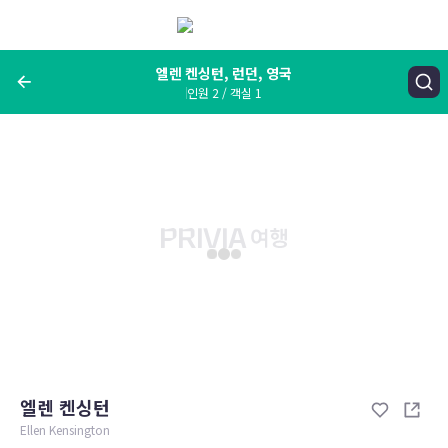
메
뉴
보
기
엘렌 켄싱턴, 런던, 영국
인원 2 / 객실 1
여행지, 숙소명, 랜드마크
엘렌 켄싱턴, 런던, 영국
숙박날짜
인원 / 객실
성인 2명, 아동 0명 / 객실 1개
변경한 조건으로 검색
엘렌 켄싱턴
Ellen Kensington