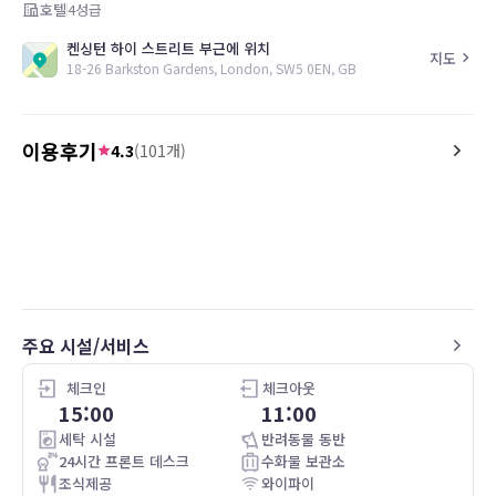
호텔
4
성급
켄싱턴 하이 스트리트 부근에 위치
지도
18-26 Barkston Gardens, London, SW5 0EN, GB
이용후기
4.3
(
101
개)
5.0
5.0
26.05.10
Excellent stay, very good breakfast, nice
Very nice stay and lovely 
location
will return when I’m nex
주요 시설/서비스
체크인
체크아웃
15:00
11:00
세탁 시설
반려동물 동반
24시간 프론트 데스크
수화물 보관소
조식제공
와이파이