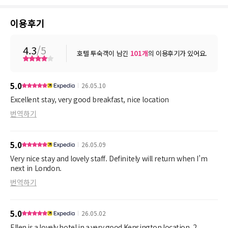
이용후기
4.3
/5
호텔 투숙객이 남긴
101
개
의 이용후기가 있어요.
5.0
26.05.10
Excellent stay, very good breakfast, nice location
번역하기
5.0
26.05.09
Very nice stay and lovely staff. Definitely will return when I’m
next in London.
번역하기
5.0
26.05.02
Ellen is a lovely hotel in a very good Kensington location, 2