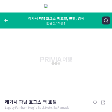
메
뉴
보
기
레가시 파넘 호그스 백 호텔, 판햄, 영국
인원 2 / 객실 1
여행지, 숙소명, 랜드마크
레가시 파넘 호그스 백 호텔, 판햄, 영국
숙박날짜
인원 / 객실
성인 2명, 아동 0명 / 객실 1개
변경한 조건으로 검색
레가시 파넘 호그스 백 호텔
Legacy Farnham Hog`s Back Hotel(Ex.Ramada)