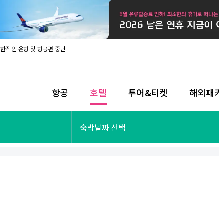
제한적인 운항 및 항공편 중단
08월 17일 개인정보처리방침 개정 안내
라인 사전입국신고 시행
08월 카드사별 무이자 할부 혜택
내
항공
호텔
투어&티켓
해외패
제한적인 운항 및 항공편 중단
08월 17일 개인정보처리방침 개정 안내
라인 사전입국신고 시행
투어&티켓
해외패키지
숙박날짜 선택
08월 카드사별 무이자 할부 혜택
내
제한적인 운항 및 항공편 중단
오사카
동남아
후쿠오카
일본
나트랑
남태평양
괌
유럽
싱가포르
미주/하와이
런던
출발확정
파리