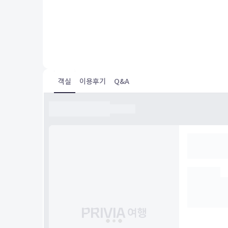
Room was great, service and breakfast was excellent, but
Wi-Fi wasn’t good. The WiFi kept going in an out
객실
이용후기
Q&A