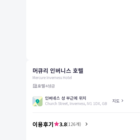
평창
양양
여수
남해
혜택 및 서비스
고객센터
해외여행보험
공지사항
머큐리 인버니스 호텔
FAQ
온라인 문의
Mercure Inverness Hotel
호텔
4
성급
인버네스 성 부근에 위치
지도
Church Street, Inverness, IV1 1DX, GB
이용후기
3.8
(
126
개)
5.0