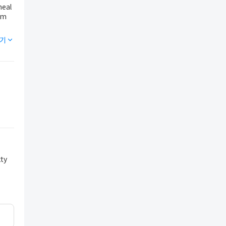
meal
기
tty