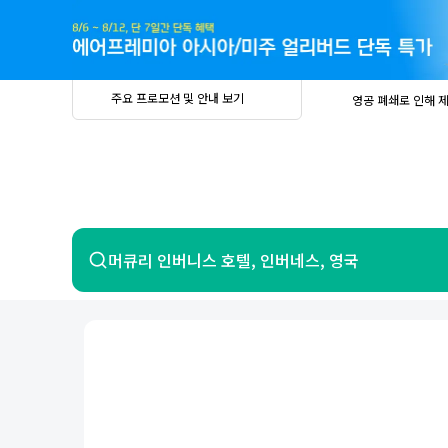
주
요
프
로
모
션
및
안
공
주요 프로모션 및 안내 보기
영공 폐쇄로 인해 
내
더
지
보
사
중요
2026년 
기
항
중요
베트남 온
중요
2026년 
8월 유류할증료 안
PRIVIA
여
영공 폐쇄로 인해 
행
중요
2026년 
중요
베트남 온
항공
호텔
머큐리 인버니스 호텔, 인버네스, 영국
중요
2026년 
8월 유류할증료 안
영공 폐쇄로 인해 
7일 이내 환불 시 PRIVIA 수수료 면
제주
제
서울
부산
인천
강릉
속초
경주