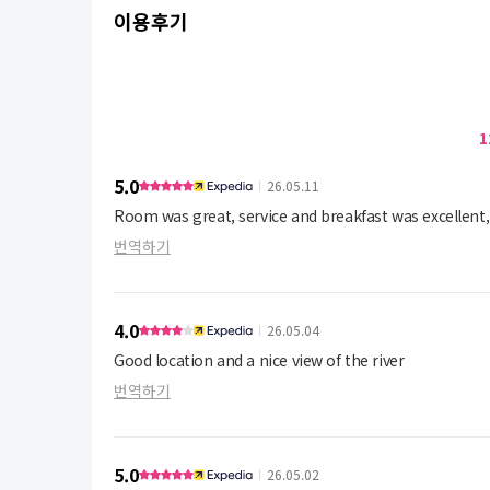
이용후기
1
5.0
26.05.11
Room was great, service and breakfast was excellent,
번역하기
4.0
26.05.04
Good location and a nice view of the river
번역하기
5.0
26.05.02