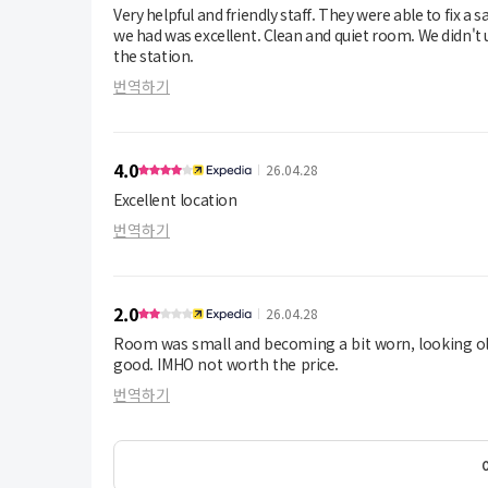
Very helpful and friendly staff. They were able to fix a
we had was excellent. Clean and quiet room. We didn't use the parking as we arrived by train. Hotel is about a 5 minute walk from
the station.
번역하기
4.0
26.04.28
Excellent location
번역하기
2.0
26.04.28
Room was small and becoming a bit worn, looking old
good. IMHO not worth the price.
번역하기