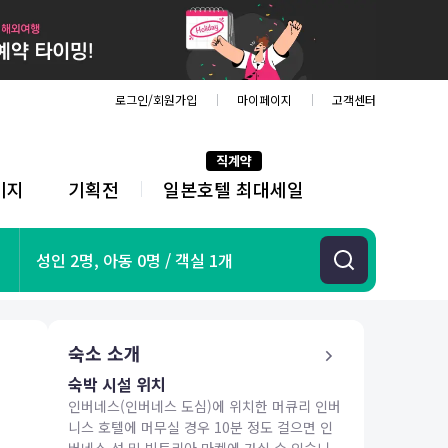
로그인/회원가입
마이페이지
고객센터
직계약
키지
기획전
일본호텔 최대세일
전
체
메
뉴
기획전
성인 2명, 아동 0명 / 객실 1개
항공
호텔
투어&티켓
숙소 소개
해외패키지
숙박 시설 위치
인버네스(인버네스 도심)에 위치한 머큐리 인버
니스 호텔에 머무실 경우 10분 정도 걸으면 인