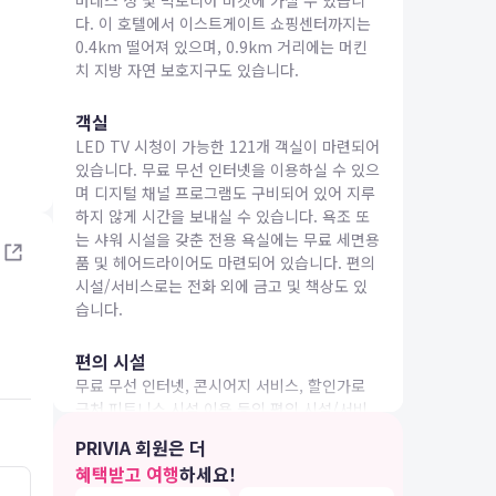
버네스 성 및 빅토리아 마켓에 가실 수 있습니
다. 이 호텔에서 이스트게이트 쇼핑센터까지는
0.4km 떨어져 있으며, 0.9km 거리에는 머킨
치 지방 자연 보호지구도 있습니다.
객실
LED TV 시청이 가능한 121개 객실이 마련되어
IA 여행
있습니다. 무료 무선 인터넷을 이용하실 수 있으
며 디지털 채널 프로그램도 구비되어 있어 지루
하지 않게 시간을 보내실 수 있습니다. 욕조 또
는 샤워 시설을 갖춘 전용 욕실에는 무료 세면용
품 및 헤어드라이어도 마련되어 있습니다. 편의
시설/서비스로는 전화 외에 금고 및 책상도 있
습니다.
편의 시설
무료 무선 인터넷, 콘시어지 서비스, 할인가로
근처 피트니스 시설 이용 등의 편의 시설/서비
스를 이용하실 수 있습니다.
PRIVIA 회원은 더
혜택받고 여행
하세요!
식당
5.0
4.0
26.05.02