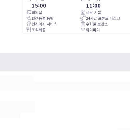
15:00
11:00
Good location and a nice view of the river
회의실
세탁 시설
반려동물 동반
24시간 프론트 데스크
컨시어지 서비스
수화물 보관소
조식제공
와이파이
주차가능(별도 요금)