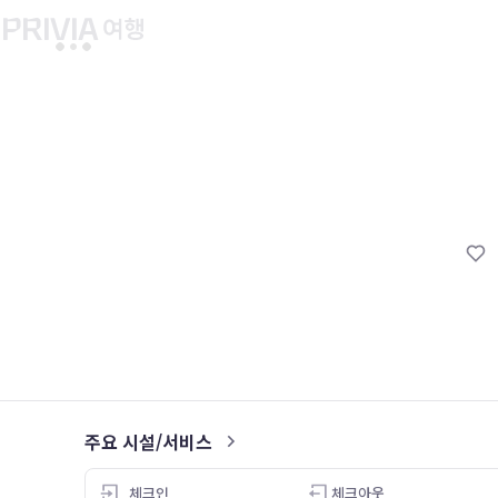
유후인 버스투어
교토 버스투어
유니버설 스튜디오 재팬
마이페이지
About PRIV
예약내역
항공
PRIVIA 쿠폰
호텔
PRIVIA 이용권
투어&티켓
현대카드 청구 할인
해외패키지
현대카드 Voucher/리워드 쿠폰
나의 문의내역
나의 여행자
회원정보 변경
주요 시설/서비스
4.0
체크인
체크아웃
26.05.11
26.05.04