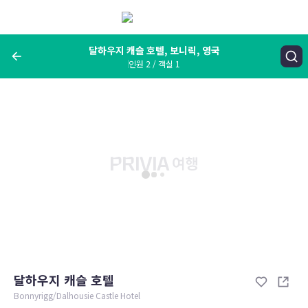
메
뉴
보
기
달하우지 캐슬 호텔, 보니릭, 영국
인원 2 / 객실 1
여행지, 숙소명, 랜드마크
달하우지 캐슬 호텔, 보니릭, 영국
숙박날짜
인원 / 객실
성인 2명, 아동 0명 / 객실 1개
변경한 조건으로 검색
달하우지 캐슬 호텔
Bonnyrigg/Dalhousie Castle Hotel