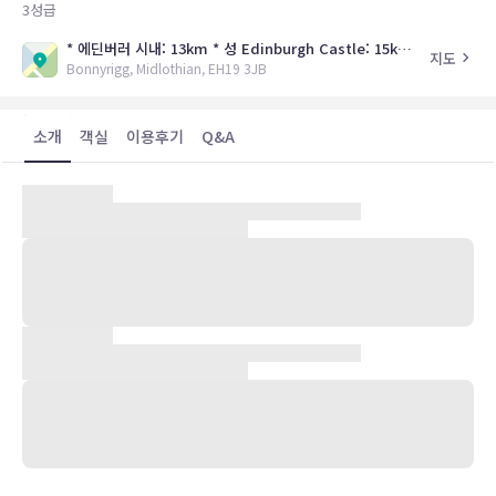
3
성급
* 에딘버러 시내: 13km * 성 Edinburgh Castle: 15km * 전시회장 Edinburgh International Conference Centre: 15km * 관광지 Rosslyn Chapel: 8.8km
지도
Bonnyrigg, Midlothian, EH19 3JB
소개
객실
이용후기
Q&A
스코틀랜드의 중심지 에딘버러시내에서 북동쪽으로 13km 떨어진
Bonnyrigg에 위치한 호텔로 13세기의 웅장한 요새를 리모델링하여
만든 고전적인 분위기의 호텔이다.
방마다 다른 특징으로 꾸며진 객실은 TV, 무료 인터넷 등의 시설을 갖
추고 있으며 부대시설로는 지하감옥을 개조하여 만든 독특한 분위기의
레스토랑, 많은 책이 있는 도서관, 피로를 풀수 있는 하이드로 테라피
스파, 분위기를 낼수 있는 바 등이 있어 스코틀랜드 특유의 정취를 느낄
수 있다. 뿐만 아니라 아름다운 시골분위기의 풍경으로 결혼식, 회의,
레저휴식 등을 위해 단독 사용이 가능하다.
에딘버러 웨벌리 중앙역에서 차량 20여분 거리에 있어 시내접근이 용