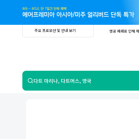
주
요
프
로
모
션
및
안
공
주요 프로모션 및 안내 보기
영공 폐쇄로 인해 
내
더
지
보
사
중요
2026년 
기
항
중요
베트남 온
중요
2026년 
8월 유류할증료 안
PRIVIA
여
영공 폐쇄로 인해 
행
중요
2026년 
중요
베트남 온
항공
호텔
다트 마리나, 다트머스, 영국
중요
2026년 
8월 유류할증료 안
영공 폐쇄로 인해 
7일 이내 환불 시 PRIVIA 수수료 면
제주
제
서울
부산
인천
강릉
속초
경주