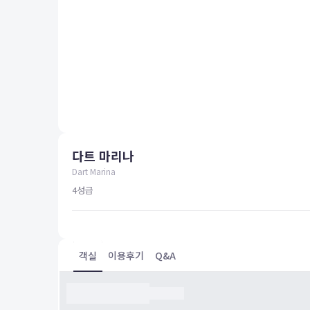
평창
양양
여수
남해
혜택 및 서비스
고객센터
해외여행보험
공지사항
다트 마리나
FAQ
온라인 문의
Dart Marina
4
성급
객실
이용후기
Q&A