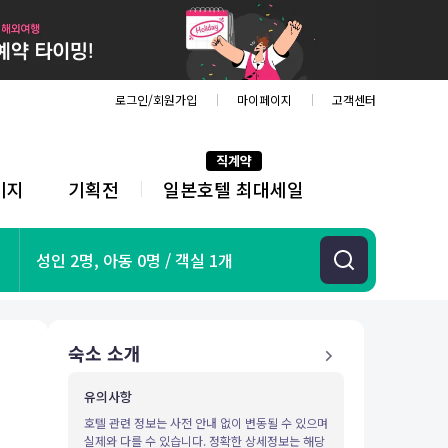
로그인/회원가입
마이페이지
고객센터
직계약
키지
기획전
일본호텔 최대세일
전
체
메
뉴
기획전
성인 2명, 아동 0명 / 객실 1개
항공
호텔
투어&티켓
숙소 소개
해외패키지
유의사항
호텔 관련 정보는 사전 안내 없이 변동될 수 있으며
실제와 다를 수 있습니다. 정확한 상세정보는 해당