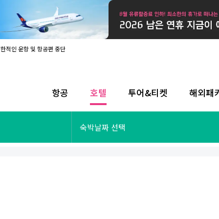
제한적인 운항 및 항공편 중단
08월 17일 개인정보처리방침 개정 안내
라인 사전입국신고 시행
08월 카드사별 무이자 할부 혜택
내
항공
호텔
투어&티켓
해외패
제한적인 운항 및 항공편 중단
08월 17일 개인정보처리방침 개정 안내
라인 사전입국신고 시행
투어&티켓
해외패키지
숙박날짜 선택
08월 카드사별 무이자 할부 혜택
내
제한적인 운항 및 항공편 중단
오사카
동남아
후쿠오카
일본
나트랑
남태평양
괌
유럽
싱가포르
미주/하와이
런던
출발확정
파리