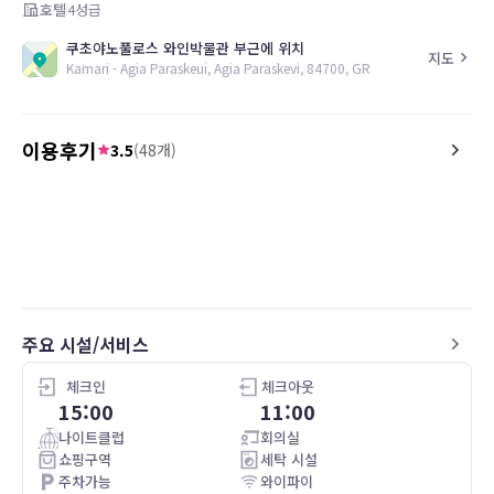
호텔
4
성급
쿠초야노풀로스 와인박물관 부근에 위치
지도
Kamari - Agia Paraskeui, Agia Paraskevi, 84700, GR
이용후기
3.5
(
48
개)
4.0
3.0
25.10.31
Staff were very nice. the noises from the
Had to call them to com
planes landing and departing was a bit
bathroom. It was dirty 
too much.
strands of
Hair on the floor in the
it’s 4 star? Except they h
definition of that rating
주요 시설/서비스
체크인
체크아웃
15:00
11:00
나이트클럽
회의실
쇼핑구역
세탁 시설
주차가능
와이파이