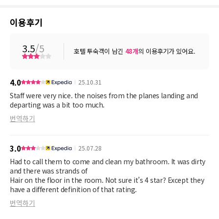
이용후기
3.5
/5
호텔 투숙객이 남긴
48
개
의 이용후기가 있어요.
4.0
25.10.31
Staff were very nice. the noises from the planes landing and
departing was a bit too much.
번역하기
3.0
25.07.28
Had to call them to come and clean my bathroom. It was dirty
and there was strands of
Hair on the floor in the room. Not sure it’s 4 star? Except they
have a different definition of that rating.
번역하기