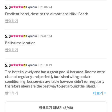
5.0
25.06.24
Excellent hotel, close to the airport and Nikki Beach
번역하기
5.0
24.07.04
Bellissima location
번역하기
5.0
23.10.19
The hotel is lovely and has a great pool & bar area. Rooms were
cleaned regularly and perfectly furnished with good air
conditioning. bus service available however didn’t run regularly
therefore ubers are the best way to get around the island.
Breakfast was varied with the same spread daily and staff were
번역하기
더보기
very welcoming.
이용후기 더보기 (5/48)