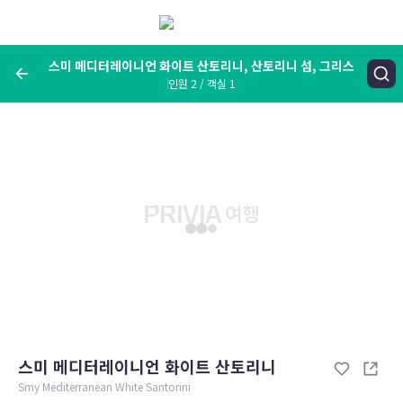
메
뉴
보
기
스미 메디터레이니언 화이트 산토리니, 산토리니 섬, 그리스
인원 2 / 객실 1
여행지, 숙소명, 랜드마크
스미 메디터레이니언 화이트 산토리니, 산토리니 섬, 그리스
숙박날짜
인원 / 객실
성인 2명, 아동 0명 / 객실 1개
변경한 조건으로 검색
스미 메디터레이니언 화이트 산토리니
Smy Mediterranean White Santorini