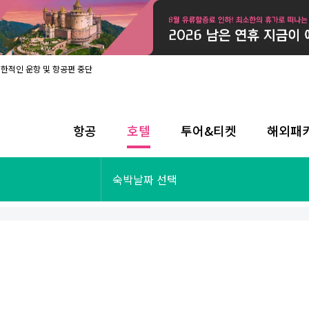
제한적인 운항 및 항공편 중단
08월 17일 개인정보처리방침 개정 안내
라인 사전입국신고 시행
08월 카드사별 무이자 할부 혜택
내
항공
호텔
투어&티켓
해외패
제한적인 운항 및 항공편 중단
08월 17일 개인정보처리방침 개정 안내
라인 사전입국신고 시행
투어&티켓
해외패키지
숙박날짜 선택
08월 카드사별 무이자 할부 혜택
내
제한적인 운항 및 항공편 중단
오사카
동남아
후쿠오카
일본
나트랑
남태평양
괌
유럽
싱가포르
미주/하와이
런던
출발확정
파리