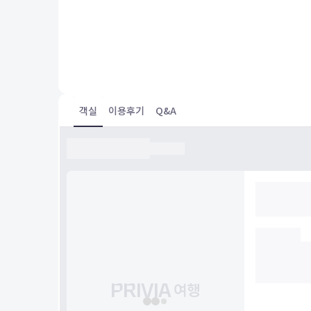
Excellent stay experience with very warm greetings
the owners couple. They are very warm and friendly. I
enjoyed the breakfast very much. I also am very impressed
about the cleanliness of the room and overall experi
great. I definitely will be back again to live when I visit
Taitung again!
객실
이용후기
Q&A