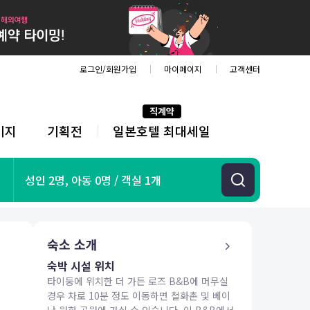
로그인/회원가입
마이페이지
고객센터
직계약
키지
기획전
일본호텔 최대세일
전
체
메
뉴
기획전
성인 2명, 아동 0명 / 객실 1개
항공
호텔
투어&티켓
숙소 소개
해외패키지
숙박 시설 위치
타이둥에 위치한 더 가든 로즈 B&B에 머무실
경우 차로 10분 정도 이동하면 철화촌 및 베이