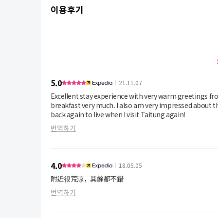
이용후기
5.0
21.11.07
Excellent stay experience with very warm greetings from the owners couple. They are ve
breakfast very much. I also am very impressed about the cleanliness of the room and overall experience is great. I definitely will be
back again to live when I visit Taitung again!
번역하기
4.0
18.05.05
附近很荒涼，其餘都不錯
번역하기