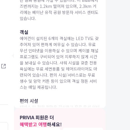
난 원화 공원에 가실 수 있습니다. 이 B&B에서
즈번까지는 1.2km 떨어져 있으며, 2.3km 거
리에는 베이난 유적 공원 방문자 서비스 센터도
있습니다.
객실
에어컨이 설치된 6개의 객실에는 LED TV도 갖
IA 여행
추어져 있어 편하게 머무실 수 있습니다. 무료
무선 인터넷을 이용하실 수 있으며 케이블 채널
프로그램도 구비되어 있어 지루하지 않게 시간
을 보내실 수 있습니다. 샤워 시설을 갖춘 전용
욕실에는 무료 세면용품 및 헤어드라이어도 마
련되어 있습니다. 편의 시설/서비스로는 무료
생수 및 암막 커튼 등이 있으며 객실 정돈 서비
스는 매일 제공됩니다.
편의 시설
테라스 및 정원 전망을 감상하고 무료 무선 인터
넷 등의 편의 시설/서비스를 이용하실 수 있습
PRIVIA 회원은 더
니다.
혜택받고 여행
하세요!
4.0
4.0
18.03.11