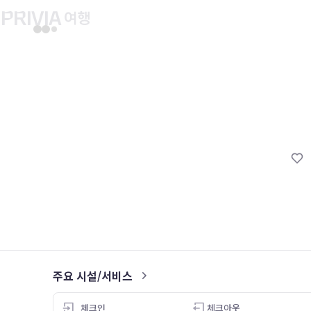
유후인 버스투어
교토 버스투어
유니버설 스튜디오 재팬
마이페이지
About PRIV
예약내역
항공
PRIVIA 쿠폰
호텔
PRIVIA 이용권
투어&티켓
현대카드 청구 할인
해외패키지
현대카드 Voucher/리워드 쿠폰
나의 문의내역
나의 여행자
회원정보 변경
주요 시설/서비스
4.0
체크인
체크아웃
21.11.07
18.05.05