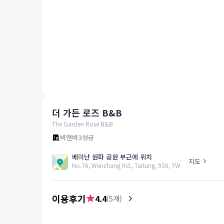
평창
양양
여수
남해
혜택 및 서비스
고객센터
해외여행보험
공지사항
더 가든 로즈 B&B
FAQ
온라인 문의
The Garden Rose B&B
비앤비
3
성급
베이난 원화 공원 부근에 위치
지도
No.76, Wenchang Rd., Taitung, 950, TW
이용후기
4.4
(
5
개)
5.0