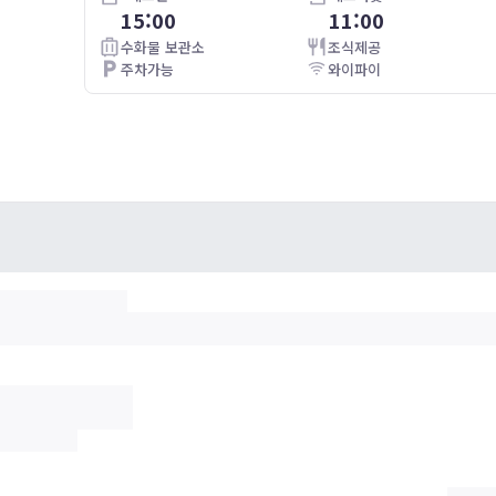
15:00
11:00
 from
附近很荒涼，其餘都不錯
수화물 보관소
조식제공
주차가능
와이파이
ence is