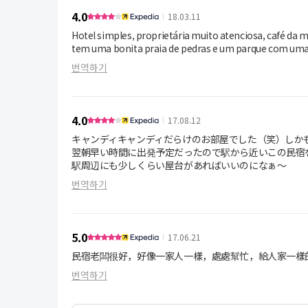
4.0
18.03.11
Hotel simples, proprietária muito atenciosa, café da 
tem uma bonita praia de pedras e um parque com uma l
번역하기
4.0
17.08.12
キャンディキャンディだらけのお部屋でした（笑）しかも手
翌朝早い時間に出発予定だったので駅から近いこの民宿を
駅周辺にも少しくらい屋台があればいいのになぁ〜
번역하기
5.0
17.06.21
民宿老闆很好，好像一家人一樣，處處幫忙，給人家一樣
번역하기