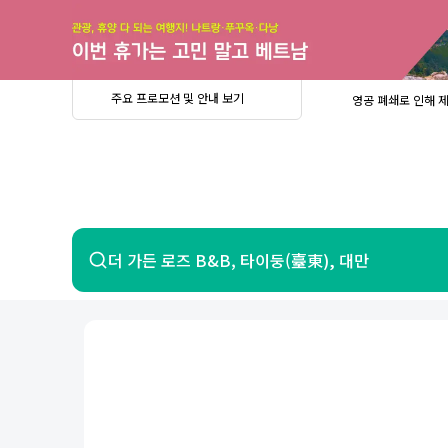
주
요
프
로
모
션
및
안
공
주요 프로모션 및 안내 보기
영공 폐쇄로 인해 
내
더
지
보
사
중요
2026년 
기
항
중요
베트남 온
중요
2026년 
8월 유류할증료 안
PRIVIA
여
영공 폐쇄로 인해 
행
중요
2026년 
중요
베트남 온
항공
호텔
더 가든 로즈 B&B, 타이둥(臺東), 대만
중요
2026년 
8월 유류할증료 안
영공 폐쇄로 인해 
7일 이내 환불 시 PRIVIA 수수료 면
제주
제
서울
부산
인천
강릉
속초
경주