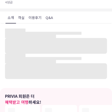
4
성급
소개
객실
이용후기
Q&A
4성급 호텔로서, New Scotland Yard 의 건너편에 위치하고 있으며,
Buckingham Palace, Westminster Abbey, Houses of
Parlimen 도보 가능 거리에 위치해 있고, 지하철역에서 한블럭 거리
에 있다.
유의사항
호텔 관련 정보는 사전 안내 없이 변동될 수 있으며 실제와 다를 수 있습니다.
정확한 상세정보는 해당 호텔의 공식 홈페이지를 통해 확인하시기 바랍니다.
PRIVIA 회원은 더
혜택받고 여행
하세요!