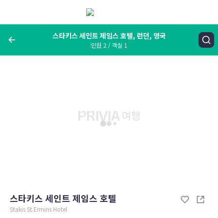
메
뉴
보
기
스타키스 세인트 제임스 호텔, 런던, 영국
인원 2 / 객실 1
여행지, 숙소명, 랜드마크
스타키스 세인트 제임스 호텔, 런던, 영국
숙박날짜
인원 / 객실
성인 2명, 아동 0명 / 객실 1개
변경한 조건으로 검색
스타키스 세인트 제임스 호텔
Stakis St.Ermins Hotel