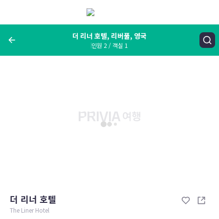
메
뉴
보
기
더 리너 호텔, 리버풀, 영국
인원 2 / 객실 1
여행지, 숙소명, 랜드마크
더 리너 호텔, 리버풀, 영국
숙박날짜
인원 / 객실
성인 2명, 아동 0명 / 객실 1개
변경한 조건으로 검색
더 리너 호텔
The Liner Hotel