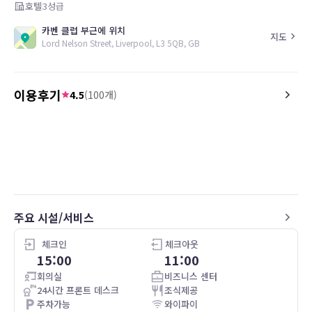
호텔
3
성급
카벤 클럽 부근에 위치
지도
Lord Nelson Street, Liverpool, L3 5QB, GB
이용후기
4.5
(
100
개)
5.0
5.0
26.05.09
One of the coolest hotel in liverpool that
Overall an excellent stay
should be part of your holiday- the staff
theatre and the train st
was so amazing, friendly make you so
welcome… awesome experience
주요 시설/서비스
체크인
체크아웃
15:00
11:00
회의실
비즈니스 센터
24시간 프론트 데스크
조식제공
주차가능
와이파이