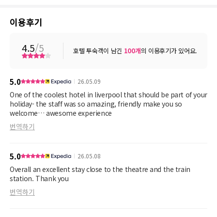
이용후기
4.5
/5
호텔 투숙객이 남긴
100
개
의 이용후기가 있어요.
5.0
26.05.09
One of the coolest hotel in liverpool that should be part of your
holiday- the staff was so amazing, friendly make you so
welcome… awesome experience
번역하기
5.0
26.05.08
Overall an excellent stay close to the theatre and the train
station. Thank you
번역하기