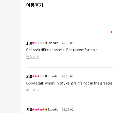
이용후기
1
1.0
26.05.05
Car park difficult access. Bed uncomfortable
번역하기
3.0
26.05.02
Good staff, whilst in city centre it’s not in the greate
번역하기
5.0
26.05.02