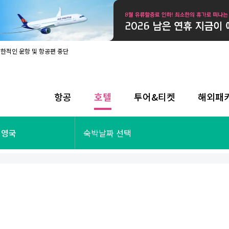
제한적인 운항 및 항공편 중단
08월 17일 개인정보처리방침 개정 안내
라인 사전입국신고 시행
08월 카드사별 무이자 할부 혜택
내
항공
호텔
투어&티켓
해외패
제한적인 운항 및 항공편 중단
08월 17일 개인정보처리방침 개정 안내
라인 사전입국신고 시행
투어&티켓
해외패키지
 영국
숙박날짜 선택
08월 카드사별 무이자 할부 혜택
내
제한적인 운항 및 항공편 중단
오사카
동남아
후쿠오카
일본
나트랑
남태평양
괌
유럽
싱가포르
미주/하와이
런던
출발확정
파리