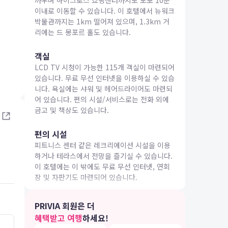
까우며 하이크로스 쇼핑센터까지도 도보 10분
이내로 이동할 수 있습니다. 이 호텔에서 뉴워크
박물관까지는 1km 떨어져 있으며, 1.3km 거
리에는 드 몽포르 홀도 있습니다.
객실
LCD TV 시청이 가능한 115개 객실이 마련되어
IA 여행
있습니다. 무료 무선 인터넷을 이용하실 수 있습
니다. 욕실에는 샤워 및 헤어드라이어도 마련되
어 있습니다. 편의 시설/서비스로는 전화 외에
금고 및 책상도 있습니다.
편의 시설
피트니스 센터 같은 레크리에이션 시설을 이용
하거나 테라스에서 전망을 즐기실 수 있습니다.
이 호텔에는 이 밖에도 무료 무선 인터넷, 연회
장 및 자판기도 마련되어 있습니다.
식당
PRIVIA 회원은 더
시설 내에 위치한 레스토랑 The Pie Hub에서
혜택받고 여행
하세요!
영국 요리를 즐겨보세요. 여기에는 다양한 음료
5.0
5.0
26.04.26