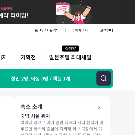
로그인/회원가입
마이페이지
고객센터
직계약
키지
기획전
일본호텔 최대세일
전
체
메
뉴
기획전
성인 2명, 아동 0명 / 객실 1개
항공
호텔
투어&티켓
숙소 소개
해외패키지
숙박 시설 위치
라마다 앙코르 바이 윈덤 레스터 시티 센터에 머
무르면 레스터 중심에 자리해 커브 극장에서 가