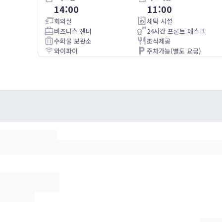
14:00
11:00
om.
10/10. Excellent location just a shame parking wasn’t
available on the day we stayed at the hotel.
회의실
세탁 시설
비즈니스 센터
24시간 프론트 데스크
수화물 보관소
조식제공
와이파이
주차가능(별도 요금)