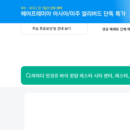
주
요
프
로
모
션
및
안
공
주요 프로모션 및 안내 보기
영공 폐쇄로 인해 
내
더
지
보
사
중요
2026년 
기
항
중요
베트남 온
중요
2026년 
8월 유류할증료 안
PRIVIA
여
영공 폐쇄로 인해 
행
중요
2026년 
중요
베트남 온
항공
호텔
라마다 앙코르 바이 윈덤 레스터 시티 센터, 레스터,
중요
2026년 
8월 유류할증료 안
영공 폐쇄로 인해 
7일 이내 환불 시 PRIVIA 수수료 면
제주
제
서울
부산
인천
강릉
속초
경주