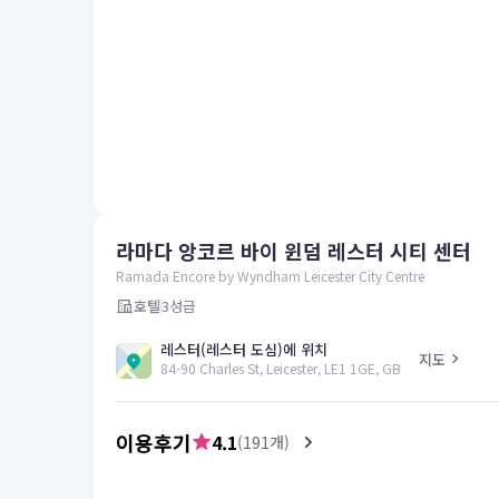
평창
양양
여수
남해
혜택 및 서비스
고객센터
해외여행보험
공지사항
라마다 앙코르 바이 윈덤 레스터 시티 센터
FAQ
온라인 문의
Ramada Encore by Wyndham Leicester City Centre
호텔
3
성급
레스터(레스터 도심)에 위치
지도
84-90 Charles St, Leicester, LE1 1GE, GB
이용후기
4.1
(
191
개)
5.0