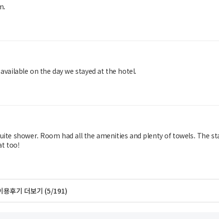
m.
available on the day we stayed at the hotel.
suite shower. Room had all the amenities and plenty of towels. The sta
at too!
이용후기 더보기 (5/191)