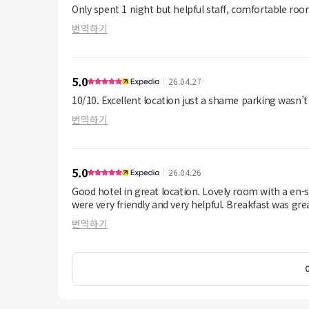
Only spent 1 night but helpful staff, comfortable roo
번역하기
5.0
26.04.27
10/10. Excellent location just a shame parking wasn’t 
번역하기
5.0
26.04.26
Good hotel in great location. Lovely room with a en-
were very friendly and very helpful. Breakfast was gre
번역하기