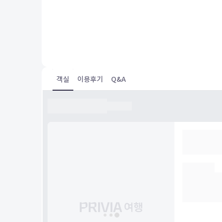
Only spent 1 night but helpful staff, comfortable ro
객실
이용후기
Q&A