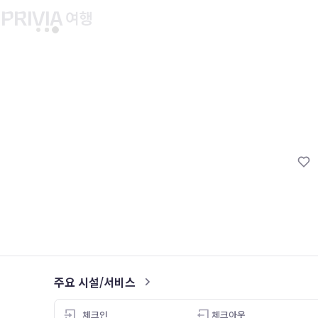
유후인 버스투어
교토 버스투어
유니버설 스튜디오 재팬
마이페이지
About PRIV
예약내역
항공
PRIVIA 쿠폰
호텔
PRIVIA 이용권
투어&티켓
현대카드 청구 할인
해외패키지
현대카드 Voucher/리워드 쿠폰
나의 문의내역
나의 여행자
회원정보 변경
주요 시설/서비스
5.0
체크인
체크아웃
26.05.02
26.04.27