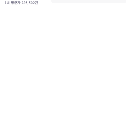
1박 평균가
286,502
원
고객센터
1588-0360
PC버전