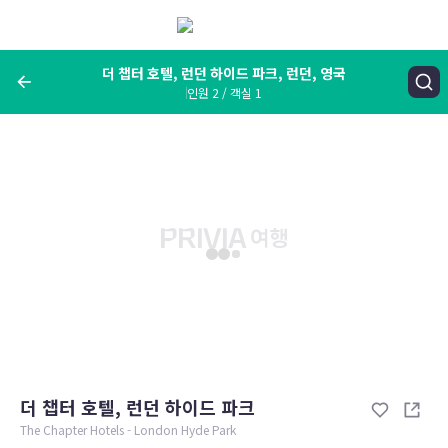
메
뉴
보
기
더 챕터 호텔, 런던 하이드 파크, 런던, 영국
인원 2 / 객실 1
여행지, 숙소명, 랜드마크
더 챕터 호텔, 런던 하이드 파크, 런던, 영국
숙박날짜
인원 / 객실
성인 2명, 아동 0명 / 객실 1개
변경한 조건으로 검색
더 챕터 호텔, 런던 하이드 파크
The Chapter Hotels - London Hyde Park