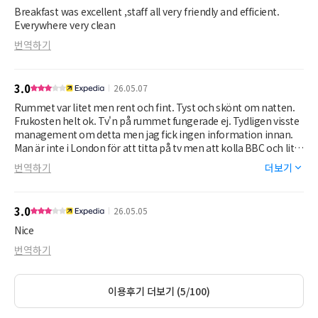
Breakfast was excellent ,staff all very friendly and efficient.
Everywhere very clean
번역하기
3.0
26.05.07
Rummet var litet men rent och fint. Tyst och skönt om natten.
Frukosten helt ok. Tv'n på rummet fungerade ej. Tydligen visste
management om detta men jag fick ingen information innan.
Man är inte i London för att titta på tv men att kolla BBC och lite
news är alltid trevligt. Det var tråkigt. Ingen ansats av
번역하기
더보기
personalen att lösa problemet när jag påkallade detta.
3.0
26.05.05
Nice
번역하기
이용후기 더보기 (5/100)