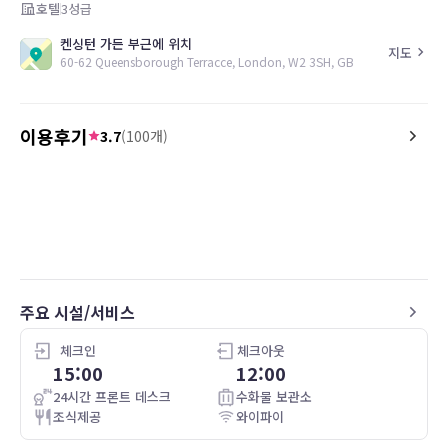
호텔
3
성급
켄싱턴 가든 부근에 위치
지도
60-62 Queensborough Terracce, London, W2 3SH, GB
이용후기
3.7
(
100
개)
4.0
5.0
26.05.09
Bra läge, trevlig personal
We were allowed to check
the time allotted. The s
friendly and accommoda
on the top floor. Nice a
clean, as were the corri
reception rooms. We did
주요 시설/서비스
breakfast, but it did loo
stations within about 5
Local High street had a 
체크인
체크아웃
eateries and shops. The
15:00
12:00
about 3 minutes walk. So,
24시간 프론트 데스크
수화물 보관소
would highly recommen
조식제공
와이파이