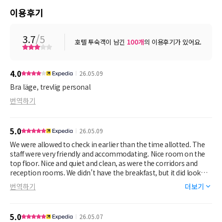
이용후기
3.7
/5
호텔 투숙객이 남긴
100
개
의 이용후기가 있어요.
4.0
26.05.09
Bra läge, trevlig personal
번역하기
5.0
26.05.09
We were allowed to check in earlier than the time allotted. The
staff were very friendly and accommodating. Nice room on the
top floor. Nice and quiet and clean, as were the corridors and
reception rooms. We didn't have the breakfast, but it did look
nice! Tube stations within about 5 minutes walk. Local High
번역하기
더보기
street had a good choice of eateries and shops. The lovely park
was about 3 minutes walk. So, all good, I would highly
recommend! 😊
5.0
26.05.07