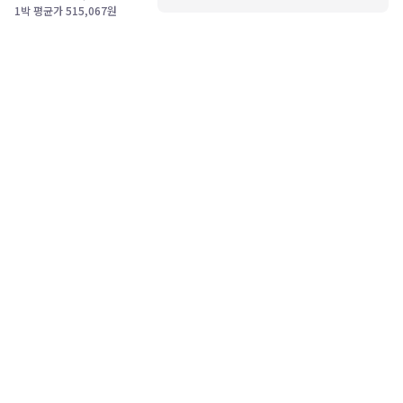
1박 평균가
515,067
원
고객센터
1588-0360
PC버전