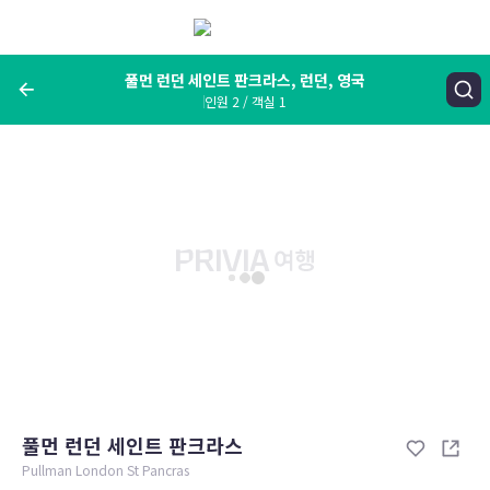
메
뉴
보
기
풀먼 런던 세인트 판크라스, 런던, 영국
인원 2 / 객실 1
여행지, 숙소명, 랜드마크
풀먼 런던 세인트 판크라스, 런던, 영국
숙박날짜
인원 / 객실
성인 2명, 아동 0명 / 객실 1개
변경한 조건으로 검색
풀먼 런던 세인트 판크라스
Pullman London St Pancras