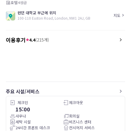
호텔
4
성급
런던 대학교 부근에 위치
지도
100-110 Euston Road, London, NW1 2AJ, GB
이용후기
4.4
(
215
개)
5.0
5.0
26.05.10
Great hotel lovely and clean
早朝８時頃、到着したが
ン〜部屋に入れてとても
주요 시설/서비스
체크인
체크아웃
15:00
사우나
회의실
세탁 시설
비즈니스 센터
24시간 프론트 데스크
컨시어지 서비스