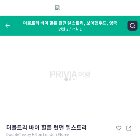
메
뉴
보
기
더블트리 바이 힐튼 런던 엘스트리, 보어햄우드, 영국
인원 2 / 객실 1
여행지, 숙소명, 랜드마크
더블트리 바이 힐튼 런던 엘스트리, 보어햄우드, 영국
숙박날짜
인원 / 객실
성인 2명, 아동 0명 / 객실 1개
변경한 조건으로 검색
더블트리 바이 힐튼 런던 엘스트리
DoubleTree by Hilton London Elstree