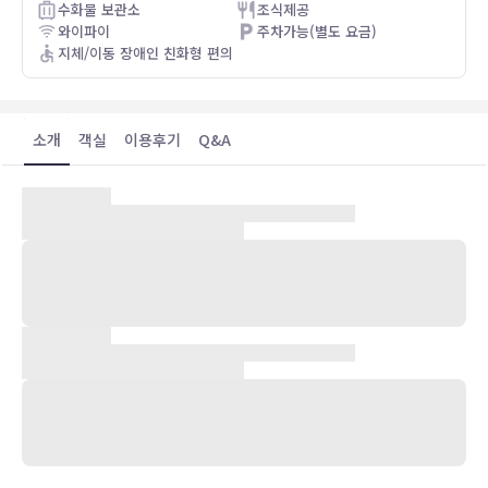
수화물 보관소
조식제공
check-in more complica
와이파이
주차가능(별도 요금)
expected, and at times it 
지체/이동 장애인 친화형 편의
confusion was attributed
our weekend off on a po
That said, the hotel over
소개
객실
이용후기
Q&A
needs well. The locatio
convenient, and the ro
comfortable. The only 
that there was no air co
숙박 시설 위치
rooms.
보어햄우드에서 교외에 위치한 더블트리 바이 힐튼 런던 엘스트리에
숙박하실 경우 차로 15분 정도 이동하면 워너 브라더스 스튜디오 투어
런던 및 세인트 알반스 대성당에 가실 수 있습니다. 이 호텔에서 웸블리
경기장까지는 15.3km 떨어져 있으며, 19.9km 거리에는 마블 아치도
있습니다.
객실
평면 TV 시청이 가능한 135개 객실이 마련되어 있습니다. 무료 무선
인터넷을 이용하실 수 있으며 위성 채널 프로그램도 구비되어 있어 지