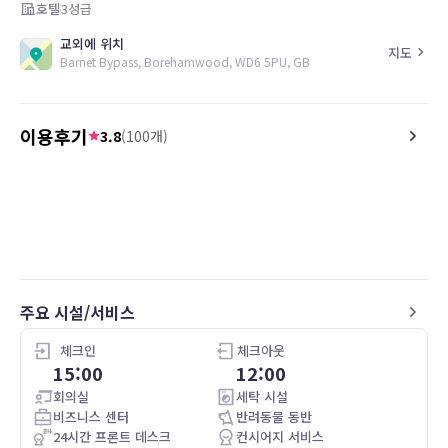
호텔
3
성급
교외에 위치
지도
Barnet Bypass, Borehamwood, WD6 5PU, GB
이용후기
3.8
(
100
개)
4.0
4.0
26.04.30
Nice Hotel would return and stay again
There was some confusi
check-in regarding our 
three separate rooms, w
arriving at different time
were all given keys to 
and concerns were then
주요 시설/서비스
the number of occupants,
seem clear that we were
different rooms. We wer
체크인
체크아웃
reconfirm our booking d
15:00
12:00
times, which took a littl
회의실
세탁 시설
resolve. It appeared to b
비즈니스 센터
반려동물 동반
misunderstanding, but i
24시간 프론트 데스크
컨시어지 서비스
should have been a stra