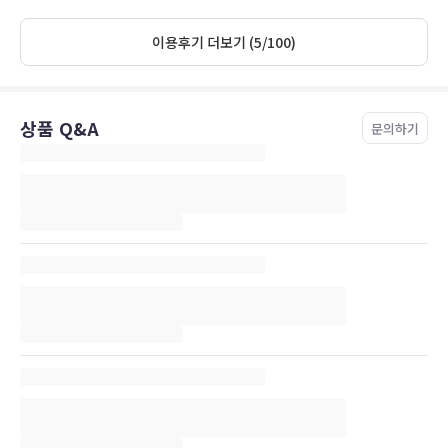
restaurant. Whilst not rude they were not helpful and we had to
ask for everything when it come to service, unlike the rest of the
이용후기 더보기 (5/100)
staff at breakfast and check in who couldnt be faulted. I would
definitely pick here again when visiting London again.
상품 Q&A
문의하기