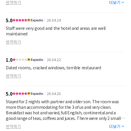
번역하기
더보기
different rooms. We were also asked to reconfirm our booking
details a few times, which took a little while to resolve. It
appeared to be a misunderstanding, but it did make what should
5.0
26.04.24
have been a straightforward check-in more complicated than
expected, and at times it felt like the confusion was attributed to
Staff were very good and the hotel and areas are well
us which set our weekend off on a poor note.
maintained
번역하기
That said, the hotel overall suited our needs well. The location
was convenient, and the rooms were comfortable. The only
downside was that there was no air conditioning in the rooms.
1.0
26.04.22
Dated rooms, cracked windows, terrible restaurant
번역하기
5.0
26.04.20
Stayed for 2 nights with partner and older son. The room was
more than accommodating for the 3 of us and very clean.
Breakfast was hot and varied, full English, continental and a
good range of teas, coffees and juices. There were only 2 small
negatives which were paying £5 per night for parking which
번역하기
더보기
would put me off a long stay here and the evening staff in the