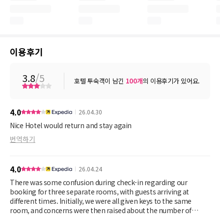
이용후기
3.8
/5
호텔 투숙객이 남긴
100
개
의 이용후기가 있어요.
4.0
26.04.30
Nice Hotel would return and stay again
번역하기
4.0
26.04.24
There was some confusion during check-in regarding our
booking for three separate rooms, with guests arriving at
different times. Initially, we were all given keys to the same
room, and concerns were then raised about the number of
occupants, as it didn’t seem clear that we were meant to be in