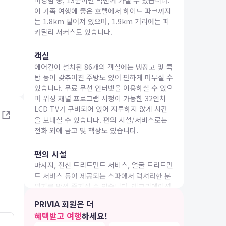
버킹엄 궁, 13분이면 빅벤에 가실 수 있습니다.
이 가족 여행에 좋은 호텔에서 하이드 파크까지
는 1.8km 떨어져 있으며, 1.9km 거리에는 피
카딜리 서커스도 있습니다.
객실
에어컨이 설치된 86개의 객실에는 냉장고 및 쿡
IA 여행
탑 등이 갖추어진 주방도 있어 편하게 머무실 수
있습니다. 무료 무선 인터넷을 이용하실 수 있으
며 위성 채널 프로그램 시청이 가능한 32인치
LCD TV가 구비되어 있어 지루하지 않게 시간
을 보내실 수 있습니다. 편의 시설/서비스로는
전화 외에 금고 및 책상도 있습니다.
편의 시설
마사지, 전신 트리트먼트 서비스, 얼굴 트리트먼
트 서비스 등이 제공되는 스파에서 럭셔리한 분
위기를 맘껏 즐기실 수 있습니다. 레크리에이션
시설로는 사우나 및 24시간 피트니스 센터 등이
PRIVIA 회원은 더
있습니다. 이 호텔에는 이 밖에도 무료 무선 인
혜택받고 여행
하세요!
터넷, 콘시어지 서비스 및 탁아 서비스(요금 별
5.0
5.0
26.04.13