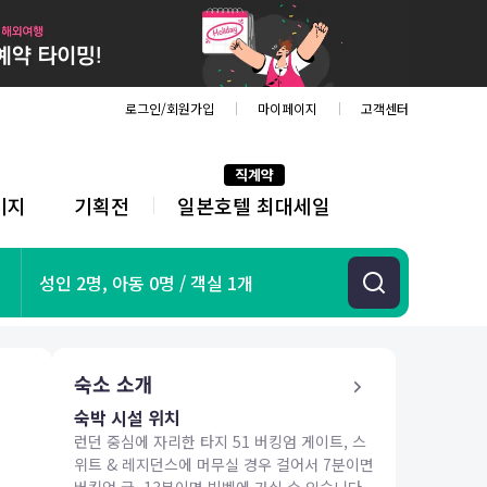
로그인/회원가입
마이페이지
고객센터
직계약
키지
기획전
일본호텔 최대세일
전
체
메
뉴
기획전
성인 2명, 아동 0명 / 객실 1개
항공
호텔
투어&티켓
숙소 소개
해외패키지
숙박 시설 위치
런던 중심에 자리한 타지 51 버킹엄 게이트, 스
위트 & 레지던스에 머무실 경우 걸어서 7분이면