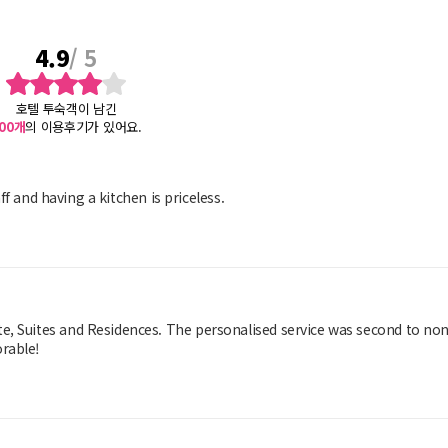
4.9
/ 5
호텔 투숙객이 남긴
00
개
의 이용후기가 있어요.
aff and having a kitchen is priceless.
e, Suites and Residences. The personalised service was second to non
rable!