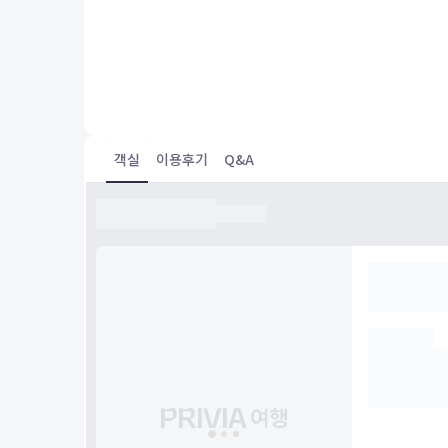
I love this place. Perfect location,incredibly helpful s
having a kitchen is priceless.
객실
이용후기
Q&A