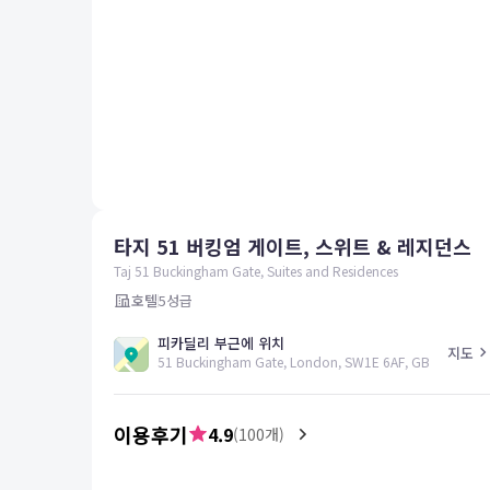
평창
양양
여수
남해
혜택 및 서비스
고객센터
해외여행보험
공지사항
타지 51 버킹엄 게이트, 스위트 & 레지던스
FAQ
온라인 문의
Taj 51 Buckingham Gate, Suites and Residences
호텔
5
성급
피카딜리 부근에 위치
지도
51 Buckingham Gate, London, SW1E 6AF, GB
이용후기
4.9
(
100
개)
5.0