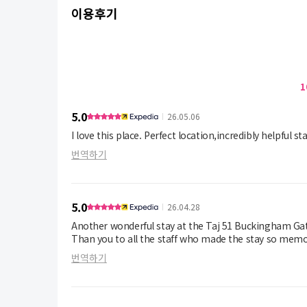
이용후기
1
5.0
26.05.06
I love this place. Perfect location,incredibly helpful st
번역하기
5.0
26.04.28
Another wonderful stay at the Taj 51 Buckingham Gat
Than you to all the staff who made the stay so memo
번역하기