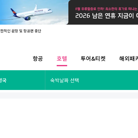
제한적인 운항 및 항공편 중단
08월 17일 개인정보처리방침 개정 안내
라인 사전입국신고 시행
08월 카드사별 무이자 할부 혜택
내
항공
호텔
투어&티켓
해외패
제한적인 운항 및 항공편 중단
08월 17일 개인정보처리방침 개정 안내
라인 사전입국신고 시행
투어&티켓
해외패키지
 영국
숙박날짜 선택
08월 카드사별 무이자 할부 혜택
내
제한적인 운항 및 항공편 중단
오사카
동남아
후쿠오카
일본
나트랑
남태평양
괌
유럽
싱가포르
미주/하와이
런던
출발확정
파리