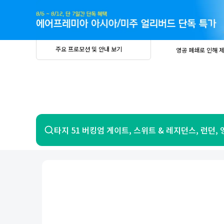
주
요
프
로
모
션
및
안
공
주요 프로모션 및 안내 보기
영공 폐쇄로 인해 
내
더
지
보
사
중요
2026년 
기
항
중요
베트남 온
중요
2026년 
8월 유류할증료 안
PRIVIA
여
영공 폐쇄로 인해 
행
중요
2026년 
중요
베트남 온
항공
호텔
타지 51 버킹엄 게이트, 스위트 & 레지던스, 런던,
중요
2026년 
8월 유류할증료 안
영공 폐쇄로 인해 
7일 이내 환불 시 PRIVIA 수수료 면
제주
제
서울
부산
인천
강릉
속초
경주