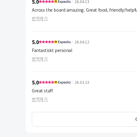
5.0
26.04.13
Across the board amazing. Great food, friendly/helpfu
번역하기
5.0
26.04.12
Fantastiskt personal
번역하기
5.0
26.03.23
Great staff
번역하기