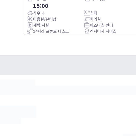
15:00
taff and
Another wonderful stay at the Taj 51 Buckingham Gate,
Suites and Residences. The personalised service was
사우나
스파
second to none. Than you to all the staff who made the
미용실/뷰티샵
회의실
stay so memorable!
세탁 시설
비즈니스 센터
24시간 프론트 데스크
컨시어지 서비스
수화물 보관소
조식제공
와이파이