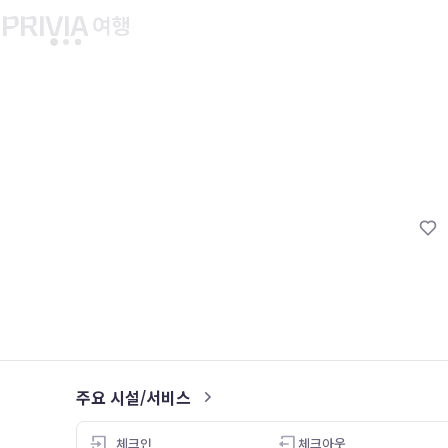
유후인 버스투어
교토 버스투어
유니버설 스튜디오 재팬
마이페이지
About PRIV
예약내역
항공
PRIVIA 쿠폰
호텔
PRIVIA 이용권
투어&티켓
현대카드 청구 할인
해외패키지
현대카드 Voucher/리워드 쿠폰
나의 문의내역
나의 여행자
회원정보 변경
주요 시설/서비스
5.0
체크인
체크아웃
26.05.06
26.04.28