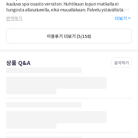
kuuluva spa-osasto verraton. Huhtikuun lopun matkalla ei
tungosta allasalueella, eikä muuallakaan. Palvelu ystävällistä.
Hotellin sijainti oli loistava, sopivan matkan päässä vanhasta
번역하기
더보기
kaupungista.
이용후기 더보기 (5/158)
상품 Q&A
문의하기