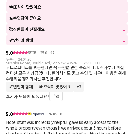
🍽조식이 맛있어요
1
🏊수영장이 좋아요
1
🥰직원들이 친절해요
1
💕연인과 함께
1
5.0
장*항
25.01.07
투숙일 :
24.04.30
Superior Room, Double Bed, Sea View, ADVANCE SAVER - BB
두브로브니크를 방문한다면 꼭 추천할 만한 숙소입니다. 식사부터 객실
컨디션 모두 최상급입니다. 편의시설도 좋고 수영 및 사우나 이용을 위해
수영복을 챙겨가시길 추천합니다.
💕연인과 함께
🍽조식이 맛있어요
+
3
키워드 더보기
후기가 도움이 되셨나요?
0
5.0
26.05.10
Hotel staff was incredibly helpful, gave us early access to the
whole property even though we arrived about 5 hours before
check-in. Cleaning staff did a great job of making the room feel