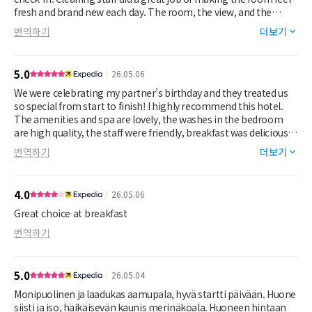
fresh and brand new each day. The room, the view, and the
service were all phenomenal. Loved the breakfast spread but the
번역하기
더보기
coffee service can take a minute if you’re in a rush to get out and
about in the morning.
5.0
26.05.06
100% recommend this spot if you’re looking to avoid the cruise
boat crowds of the main city. Not a bad walk from here to the old
We were celebrating my partner’s birthday and they treated us
city or to the Lapad area!
so special from start to finish! I highly recommend this hotel.
The amenities and spa are lovely, the washes in the bedroom
are high quality, the staff were friendly, breakfast was delicious,
and the hotel is a short walk to the old town. Will be coming
번역하기
더보기
back for sure!
4.0
26.05.06
Great choice at breakfast
번역하기
5.0
26.05.04
Monipuolinen ja laadukas aamupala, hyvä startti päivään. Huone
siisti ja iso, häikäisevän kaunis merinäköala. Huoneen hintaan