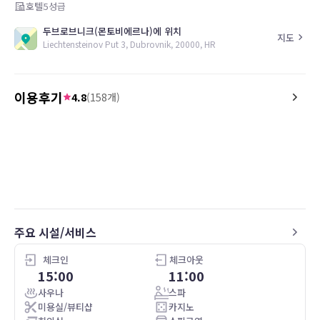
호텔
5
성급
두브로브니크(몬토비에르나)에 위치
지도
Liechtensteinov Put 3, Dubrovnik, 20000, HR
이용후기
4.8
(
158
개)
5.0
장*항
25.01.07
5.0
투숙일 :
24.04.30
Hotel staff was incredibl
Superior Room, Double Bed, Sea View, ADVANCE
SAVER - BB
us early access to the w
두브로브니크를 방문한다면 꼭 추천할 만한 숙
even though we arrived 
소입니다. 식사부터 객실 컨디션 모두 최상급입
before check-in. Cleaning
니다. 편의시설도 좋고 수영 및 사우나 이용을
great job of making the
위해 수영복을 챙겨가시길 추천합니다.
and brand new each day
view, and the service wer
주요 시설/서비스
phenomenal. Loved the 
spread but the coffee se
체크인
체크아웃
minute if you’re in a rus
15:00
11:00
about in the morning.
사우나
스파
100% recommend this sp
미용실/뷰티샵
카지노
looking to avoid the cru