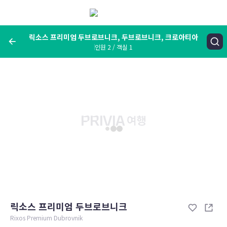
메
뉴
보
기
릭소스 프리미엄 두브로브니크, 두브로브니크, 크로아티아
인원 2 / 객실 1
여행지, 숙소명, 랜드마크
릭소스 프리미엄 두브로브니크, 두브로브니크, 크로아티아
숙박날짜
인원 / 객실
성인 2명, 아동 0명 / 객실 1개
변경한 조건으로 검색
릭소스 프리미엄 두브로브니크
Rixos Premium Dubrovnik