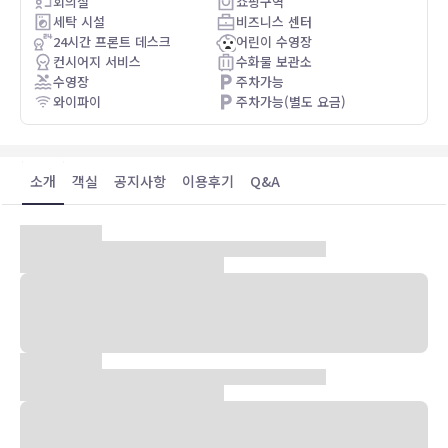
회의실
쇼핑구역
of the main city. Not a 
세탁 시설
비즈니스 센터
here to the old city or t
24시간 프론트 데스크
어린이 수영장
컨시어지 서비스
수화물 보관소
수영장
주차가능
와이파이
주차가능(별도 요금)
소개
객실
공지사항
이용후기
Q&A
숙박 시설 위치
두브로브니크 중심에 자리한 릭소스 프리미엄 두브로브니크에 머무실
경우 차로 5분 정도 이동하면 필레 게이트 및 두브로브니크 성벽에 가
실 수 있습니다. 이 해변 호텔에서 라파드 해변까지는 2.4km 떨어져
있으며, 2.6km 거리에는 그루즈 항구도 있습니다.
객실
에어컨이 설치된 310개의 객실에는 미니바 및 LCD TV도 갖추어져 있
어 편하게 머무실 수 있습니다. 메모리폼 침대에는 오리/거위털 이불