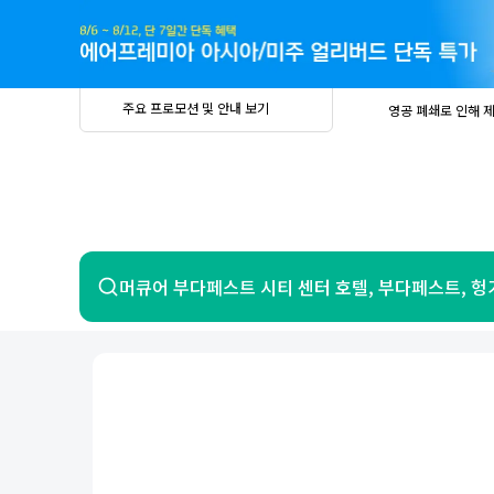
주
요
프
로
모
션
및
안
공
주요 프로모션 및 안내 보기
영공 폐쇄로 인해 
내
더
지
보
사
중요
2026년 
기
항
중요
베트남 온
중요
2026년 
8월 유류할증료 안
PRIVIA
여
영공 폐쇄로 인해 
행
중요
2026년 
중요
베트남 온
항공
호텔
머큐어 부다페스트 시티 센터 호텔, 부다페스트, 헝
중요
2026년 
8월 유류할증료 안
영공 폐쇄로 인해 
7일 이내 환불 시 PRIVIA 수수료 면
제주
제
서울
부산
인천
강릉
속초
경주