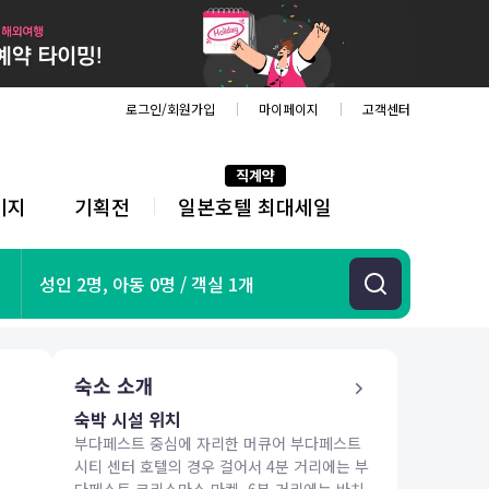
로그인/회원가입
마이페이지
고객센터
직계약
키지
기획전
일본호텔 최대세일
전
체
메
뉴
기획전
성인 2명, 아동 0명 / 객실 1개
항공
호텔
투어&티켓
숙소 소개
해외패키지
숙박 시설 위치
부다페스트 중심에 자리한 머큐어 부다페스트
시티 센터 호텔의 경우 걸어서 4분 거리에는 부