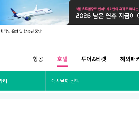
제한적인 운항 및 항공편 중단
08월 17일 개인정보처리방침 개정 안내
라인 사전입국신고 시행
08월 카드사별 무이자 할부 혜택
내
항공
호텔
투어&티켓
해외패
제한적인 운항 및 항공편 중단
08월 17일 개인정보처리방침 개정 안내
라인 사전입국신고 시행
투어&티켓
해외패키지
가리
숙박날짜 선택
08월 카드사별 무이자 할부 혜택
내
제한적인 운항 및 항공편 중단
오사카
동남아
후쿠오카
일본
나트랑
남태평양
괌
유럽
싱가포르
미주/하와이
런던
출발확정
파리