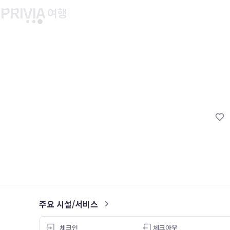
유후인 버스투어
교토 버스투어
유니버설 스튜디오 재팬
마이페이지
About PRIV
예약내역
항공
PRIVIA 쿠폰
호텔
PRIVIA 이용권
투어&티켓
현대카드 청구 할인
해외패키지
현대카드 Voucher/리워드 쿠폰
나의 문의내역
나의 여행자
회원정보 변경
주요 시설/서비스
4.0
체크인
체크아웃
26.05.06
26.05.01