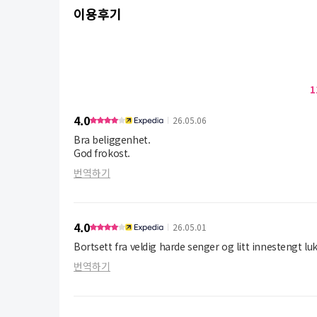
이용후기
1
4.0
26.05.06
Bra beliggenhet.
번역하기
4.0
26.05.01
Bortsett fra veldig harde senger og litt innestengt l
번역하기