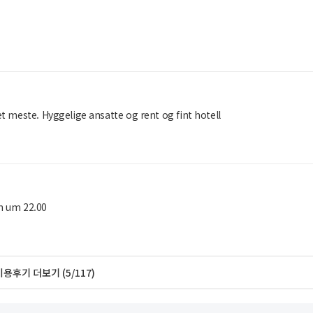
et meste. Hyggelige ansatte og rent og fint hotell
on um 22.00
이용후기 더보기 (5/117)