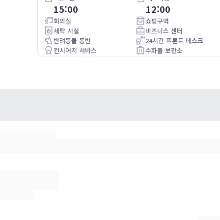
15:00
12:00
Bortsett fra veldig harde senger og litt innestengt lukt på
rommet så kan vi anbefale dette hotellet. Meget sentral
회의실
쇼핑구역
beliggenhet
세탁 시설
비즈니스 센터
반려동물 동반
24시간 프론트 데스크
컨시어지 서비스
수화물 보관소
조식제공
와이파이
주차가능(별도 요금)