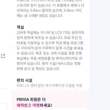
다페스트 크리스마스 마켓, 6분 거리에는 바치
스트리트 등이 있습니다. 이 호텔에서 세체니 다
리까지는 0.8km 떨어져 있으며, 0.9km 거리
에는 성 스테판 성당도 있습니다.
객실
239개 객실에는 미니바 및 LCD TV도 갖추어져
IA 여행
있어 편하게 머무실 수 있습니다. 무료 무선 인
터넷을 이용하실 수 있으며 위성 채널 프로그램
도 구비되어 있어 지루하지 않게 시간을 보내실
수 있습니다. 욕조 또는 샤워 시설을 갖춘 전용
욕실에는 무료 세면용품 및 헤어드라이어도 마
련되어 있습니다. 편의 시설/서비스로는 전화
외에 금고 및 책상도 있습니다.
편의 시설
피트니스 센터 같은 레크리에이션 시설을 이용
하거나 정원에서 전망을 즐기실 수 있습니다. 이
호텔에는 이 밖에도 무료 무선 인터넷, 콘시어지
PRIVIA 회원은 더
서비스 및 시설 내 쇼핑 시설도 마련되어 있습니
혜택받고 여행
하세요!
다.
5.0
4.0
26.04.29