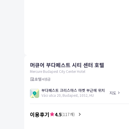
평창
양양
여수
남해
혜택 및 서비스
고객센터
해외여행보험
공지사항
머큐어 부다페스트 시티 센터 호텔
FAQ
온라인 문의
Mercure Budapest City Center Hotel
호텔
4
성급
부다페스트 크리스마스 마켓 부근에 위치
지도
Váci utca 20, Budapest, 1052, HU
이용후기
4.5
(
117
개)
4.0