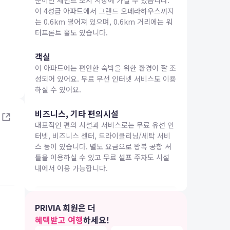
분이면 세인트 조지 시장에 가실 수 있습니다.
이 4성급 아파트에서 그랜드 오페라하우스까지
는 0.6km 떨어져 있으며, 0.6km 거리에는 워
터프론트 홀도 있습니다.
객실
이 아파트에는 편안한 숙박을 위한 환경이 잘 조
IA 여행
성되어 있어요. 무료 무선 인터넷 서비스도 이용
하실 수 있어요.
비즈니스, 기타 편의시설
대표적인 편의 시설과 서비스로는 무료 유선 인
터넷, 비즈니스 센터, 드라이클리닝/세탁 서비
스 등이 있습니다. 별도 요금으로 왕복 공항 셔
틀을 이용하실 수 있고 무료 셀프 주차도 시설
내에서 이용 가능합니다.
유의사항
PRIVIA 회원은 더
호텔 관련 정보는 사전 안내 없이 변동될 수 있으며
혜택받고 여행
하세요!
실제와 다를 수 있습니다. 정확한 상세정보는 해당
4.0
5.0
17.08.01