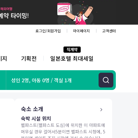
로그인/회원가입
마이페이지
고객센터
직계약
키지
기획전
일본호텔 최대세일
전
체
메
뉴
기획전
성인 2명, 아동 0명 / 객실 1개
항공
호텔
투어&티켓
숙소 소개
해외패키지
숙박 시설 위치
벨파스트(펠파스트 도심)에 위치한 이 아파트에
머무실 경우 걸어서5분이면 벨파스트 시청에, 5