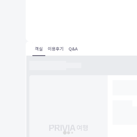
Tha apartment had a binder explaining everything,
including bus routes, shopping nearby and instructi
appliances etc in the apartment. There was a contro
entrance to the building, locked garage for parking 
many extras provided including a hair dryer, plug ada
laptop and Netflix as well as cable. The location was
and within walking distance to the Christmas Market
St.George's Market and the downtown core. Great pl
객실
이용후기
Q&A
stay and very safe neighbourhood.