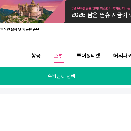
제한적인 운항 및 항공편 중단
08월 17일 개인정보처리방침 개정 안내
라인 사전입국신고 시행
08월 카드사별 무이자 할부 혜택
내
항공
호텔
투어&티켓
해외패
제한적인 운항 및 항공편 중단
08월 17일 개인정보처리방침 개정 안내
라인 사전입국신고 시행
투어&티켓
해외패키지
숙박날짜 선택
08월 카드사별 무이자 할부 혜택
내
제한적인 운항 및 항공편 중단
오사카
동남아
후쿠오카
일본
나트랑
남태평양
괌
유럽
싱가포르
미주/하와이
런던
출발확정
파리