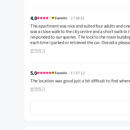
4.0
17.08.01
The apartment was nice and suited four adults and one child. The Smart TV was a bonus because we were able to wat
was a close walk to the city centre and a short walk to the restaurants on Dublin
responded to our queries. The lock to the main building lobby was broken. The parking garage was flooded so my feet got wet
each time I parked or retrieved the car. Overall a pleasa
번역하기
5.0
17.07.12
The location was good just a bit difficult to find where 
번역하기