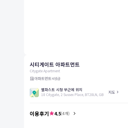
평창
양양
여수
남해
혜택 및 서비스
고객센터
해외여행보험
공지사항
시티게이트 아파트먼트
FAQ
온라인 문의
Citygate Apartment
아파트먼트
4
성급
벨파스트 시청 부근에 위치
지도
18 Citygate, 2 Sussex Place, BT28LN, GB
이용후기
4.5
(
4
개)
5.0