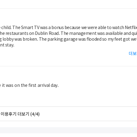
ch Netflix. It
 Road. The management was available and quickly
nt stay.
더보
it was on the first arrival day.
이용후기 더보기 (4/4)