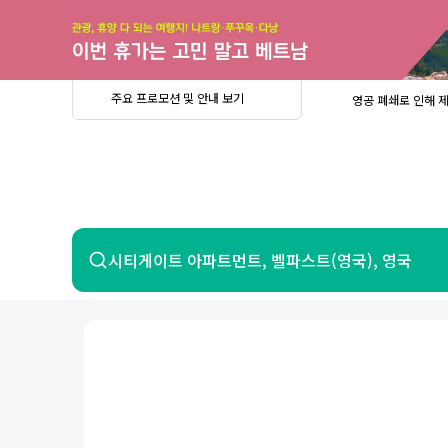
주
요
프
로
모
션
및
안
공
주요 프로모션 및 안내 보기
영공 폐쇄로 인해 
내
더
지
보
사
중요
2026년 
기
항
중요
베트남 온
중요
2026년 
8월 유류할증료 안
PRIVIA
여
영공 폐쇄로 인해 
행
중요
2026년 
중요
베트남 온
항공
호텔
시티게이트 아파트먼트, 벨파스트(영국), 영국
중요
2026년 
8월 유류할증료 안
영공 폐쇄로 인해 
7일 이내 환불 시 PRIVIA 수수료 면
제주
제
서울
부산
인천
강릉
속초
경주