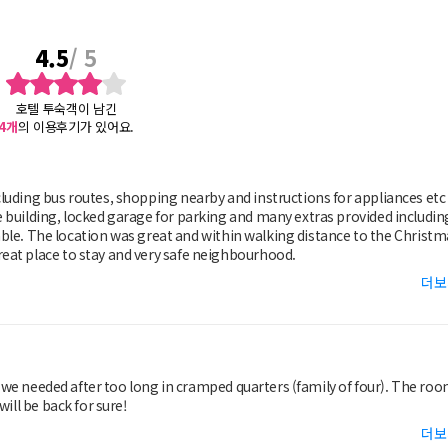
4.5
/ 5
호텔 투숙객이 남긴
4
개
의 이용후기가 있어요.
luding bus routes, shopping nearby and instructions for appliances etc 
 building, locked garage for parking and many extras provided includin
 cable. The location was great and within walking distance to the Christ
eat place to stay and very safe neighbourhood.
더보
cramped quarters (family of four). The rooms
ill be back for sure!
더보