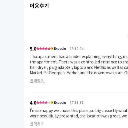
이용후기
5.0
19.12.24
Tha apartment had a binder explaining everything, inc
the apartment. There was a controlled entrance to the
hair dryer, plug adapter, laptop and Netflix as well as
Market, St.George's Market and the downtown core. Gr
번역하기
4.0
17.11.17
I’m so happy we chose this place, so big ... exactly what we needed after too long in 
were beautifully presented, the location was great, we w
번역하기