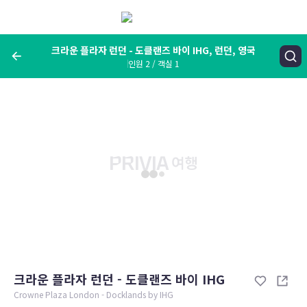
메
뉴
보
기
크라운 플라자 런던 - 도클랜즈 바이 IHG, 런던, 영국
인원 2 / 객실 1
여행지, 숙소명, 랜드마크
크라운 플라자 런던 - 도클랜즈 바이 IHG, 런던, 영국
숙박날짜
인원 / 객실
성인 2명, 아동 0명 / 객실 1개
변경한 조건으로 검색
크라운 플라자 런던 - 도클랜즈 바이 IHG
Crowne Plaza London - Docklands by IHG