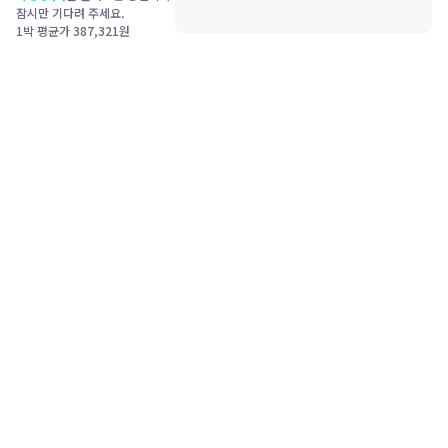
잠시만 기다려 주세요.
1박 평균가
387,321
원