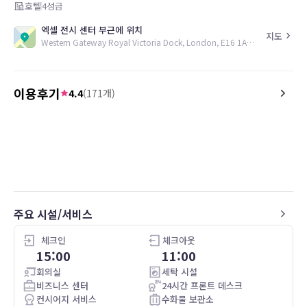
호텔
4
성급
엑셀 전시 센터 부근에 위치
지도
Western Gateway Royal Victoria Dock, London, E16 1AL, GB
이용후기
4.4
(
171
개)
5.0
5.0
26.05.08
It was a good stay good place, good
Lovely room with the childr
environment nice people
check in. Great pool. Tasty room service.
Huge childrens portions
주요 시설/서비스
체크인
체크아웃
15:00
11:00
회의실
세탁 시설
비즈니스 센터
24시간 프론트 데스크
컨시어지 서비스
수화물 보관소