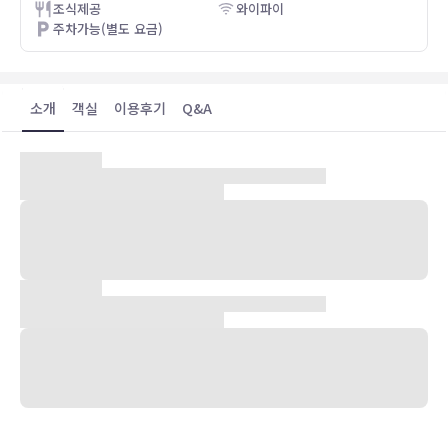
조식제공
와이파이
주차가능(별도 요금)
소개
객실
이용후기
Q&A
숙박 시설 위치
런던(도크랜드)에 위치한 크라운 플라자 런던 - 도클랜즈 바이 IHG에
머무실 경우 차로 5분 정도 이동하면 엑셀 전시 센터 및 템스 리버에 가
실 수 있습니다. 이 스파 호텔에서 O2 경기장까지는 6.4km 떨어져 있
으며, 7.5km 거리에는 런던 타워도 있습니다.
객실
편하게 머무실 수 있는 210개의 객실이 마련되어 있습니다. 무료 무선
인터넷을 이용하실 수 있습니다. 욕실에는 샤워기가 달린 욕조 및 헤어
드라이어도 마련되어 있습니다. 편의 시설/서비스로는 전화 외에 금고
및 책상도 있습니다.