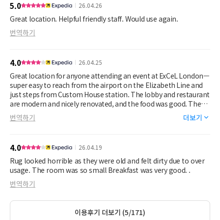
5.0
26.04.26
Great location. Helpful friendly staff. Would use again.
번역하기
4.0
26.04.25
Great location for anyone attending an event at ExCeL London—
super easy to reach from the airport on the Elizabeth Line and
just steps from Custom House station. The lobby and restaurant
are modern and nicely renovated, and the food was good. The
rooms are also quite spacious and comfortable.
번역하기
더보기
However, there’s room for improvement. Some furniture, like
the sofa and cushions, felt a bit worn. I stayed in an accessible
4.0
26.04.19
room and found the shower uncomfortable, and the bathroom
could use a deeper clean.
Rug looked horrible as they were old and felt dirty due to over
usage. The room was so small Breakfast was very good. .
번역하기
이용후기 더보기 (5/171)