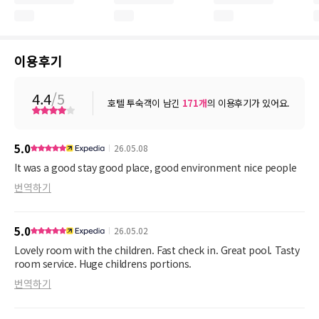
이용후기
4.4
/5
호텔 투숙객이 남긴
171
개
의 이용후기가 있어요.
5.0
26.05.08
It was a good stay good place, good environment nice people
번역하기
5.0
26.05.02
Lovely room with the children. Fast check in. Great pool. Tasty
room service. Huge childrens portions.
번역하기