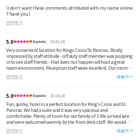
(I don't want these comments attributed with my name online.
Thank you.)
번역하기
5.0
26.05.08
Very convenient location for Kings Cross/St Pancras. Really
impressed by staff attitude - off duty staff member was popping
in to see staff friends - that does not happen without a great
team environment. Reception staff weee excellent. Our room
was small (but it is London) and had little view but was well
번역하기
더보기
decorated (alternative but really fun). Bed was comfortable.
Bathroom good and breakfast excellent. Really good overall
impression. I rarely have to stay overnight in London but would
5.0
26.04.28
certainly revisit.
Fun, quirky, hotel in a perfect location for King's Cross and St.
Pancras. We had a suite and it was very spacious and
comfortable. Plenty of room for our family of 3. We arrived late
and were welcomed warmly by the front desk staff. We would
most definitely stay here again!
번역하기
더보기