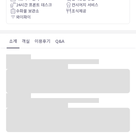
24시간 프론트 데스크
컨시어지 서비스
수화물 보관소
조식제공
와이파이
소개
객실
이용후기
Q&A
숙박 시설 위치
런던 중심에 자리한 더 메가로 호텔 - 킹스크로스 세인트 판크라스, 런
던에 머무실 경우 차로 10분 정도 이동하면 트라팔가 광장 및 피카딜리
서커스에 가실 수 있습니다. 이 럭셔리 호텔에서 런던 아이까지는 4km
떨어져 있으며, 4.1km 거리에는 빅벤도 있습니다.
객실
49개 객실에는 냉장고 및 미니바도 갖추어져 있어 편하게 머무실 수 있
습니다. 필로우탑 침대에는 오리/거위털 이불도 갖추어져 있습니다. 무
료 무선 인터넷을 이용하실 수 있으며 디지털 채널 프로그램 시청이 가
능한 스마트 TV가 구비되어 있어 지루하지 않게 시간을 보내실 수 있