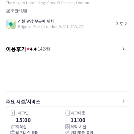
The Megaro Hotel - Kings Cross St Pancras, London
호텔
5
성급
러셀 광장 부근에 위치
지도
Belgrove Street, London, WC1H 8AB, GB
이용후기
4.4
(
142
개)
4.0
5.0
26.05.09
O quarto é de frente à Kings Cross
The best feature of Mega
Station por isso é muito barulhento. O
kindness of the staff, an
sistema à lá carte do café da manhã
engagement of the man
torna o serviço lento.
significant problems.
(I don't want these co
주요 시설/서비스
attributed with my name onl
you.)
체크인
체크아웃
15:00
11:00
회의실
세탁 시설
비즈니스 센터
반려동물 동반