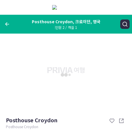
메
뉴
보
기
Posthouse Croydon, 크로이던, 영국
인원 2 / 객실 1
여행지, 숙소명, 랜드마크
Posthouse Croydon, 크로이던, 영국
숙박날짜
인원 / 객실
성인 2명, 아동 0명 / 객실 1개
변경한 조건으로 검색
Posthouse Croydon
Posthouse Croydon