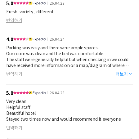
5.0
26.04.27
Fresh, variety , different
번역하기
4.0
26.04.24
Parking was easy and there were ample spaces.
Our room was clean and the bed was comfortable.
The staff were generally helpful but when checking in we could
have received more information or a map/diagram of where
everything was located.
번역하기
더보기
Breakfast was very good and filling, there was a great selection
to choose from.
5.0
26.04.23
Very clean
Helpful staff
Beautiful hotel
Stayed two times now and would recommend it everyone
번역하기