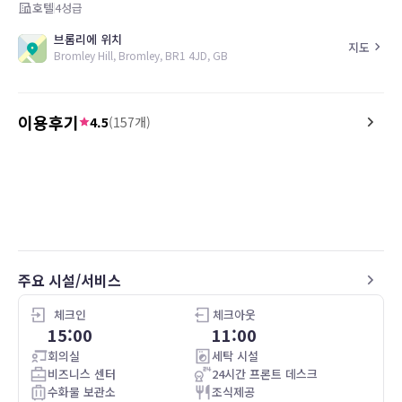
호텔
4
성급
브롬리에 위치
지도
Bromley Hill, Bromley, BR1 4JD, GB
이용후기
4.5
(
157
개)
5.0
5.0
26.05.05
Lovely hotel, also had a room upgrade
Great room overlooking
that I was not expecting, great staff
checkin/out and great st
주요 시설/서비스
체크인
체크아웃
15:00
11:00
회의실
세탁 시설
비즈니스 센터
24시간 프론트 데스크
수화물 보관소
조식제공