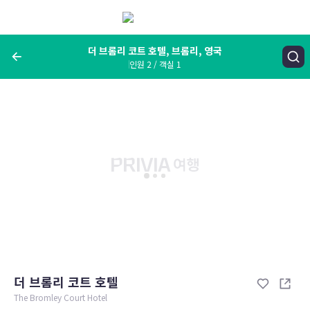
메
뉴
보
기
더 브롬리 코트 호텔, 브롬리, 영국
인원 2 / 객실 1
여행지, 숙소명, 랜드마크
더 브롬리 코트 호텔, 브롬리, 영국
숙박날짜
인원 / 객실
성인 2명, 아동 0명 / 객실 1개
변경한 조건으로 검색
더 브롬리 코트 호텔
The Bromley Court Hotel