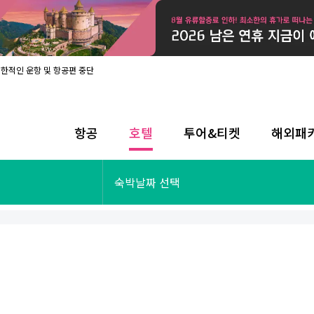
제한적인 운항 및 항공편 중단
08월 17일 개인정보처리방침 개정 안내
라인 사전입국신고 시행
08월 카드사별 무이자 할부 혜택
내
항공
호텔
투어&티켓
해외패
제한적인 운항 및 항공편 중단
08월 17일 개인정보처리방침 개정 안내
라인 사전입국신고 시행
투어&티켓
해외패키지
숙박날짜 선택
08월 카드사별 무이자 할부 혜택
내
제한적인 운항 및 항공편 중단
오사카
동남아
후쿠오카
일본
나트랑
남태평양
괌
유럽
싱가포르
미주/하와이
런던
출발확정
파리