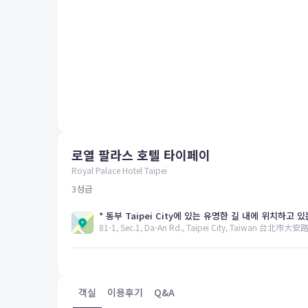
평창
양양
여수
남해
혜택 및 서비스
고객센터
해외여행보험
공지사항
로열 팔라스 호텔 타이페이
FAQ
온라인 문의
Royal Palace Hotel Taipei
3
성급
81-1, Sec.1, Da-An Rd., Taipei City, Taiwan
객실
이용후기
Q&A