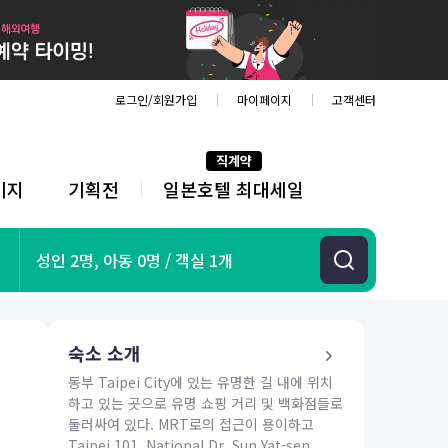
로그인/회원가입
마이페이지
고객센터
직계약
키지
기획전
일본호텔 최대세일
전
체
메
뉴
기획전
성인 2명, 아동 0명 / 객실 1개
항공
호텔
투어&티켓
숙소 소개
해외패키지
동부 Taipei City에 있는 유명한 길 내에 위치
하고 있는 곳으로 유명 쇼핑 거리 및 백화점들로
둘러싸여 있다. MRT로의 접근이 용이하고
Taipei 101, National Dr. Sun Yat-sen