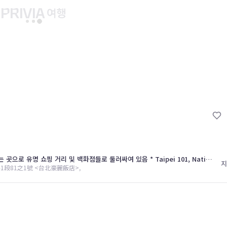
유후인 버스투어
교토 버스투어
유니버설 스튜디오 재팬
마이페이지
About PRIV
예약내역
항공
PRIVIA 쿠폰
호텔
PRIVIA 이용권
투어&티켓
현대카드 청구 할인
해외패키지
현대카드 Voucher/리워드 쿠폰
* 동부 Taipei City에 있는 유명한 길 내에 위치하고 있는 곳으로 유명 쇼핑 거리 및 백화점들로 둘러싸여 있음 * Taipei 101, National Dr. Sun Yat-sen Memorial Hall, Taipei World Trade Center(TWTC), Taipei Arena, Breeze Center 및 유명한 Shilin 야시장 등과 같은 곳을 투어할 수 있는 도시 버스들과도 잘 연계됨 *101타워에서 약 3km / 차량 10분
나의 문의내역
지
 台北市大安路1段81之1號 <台北豪麗飯店>,
나의 여행자
회원정보 변경