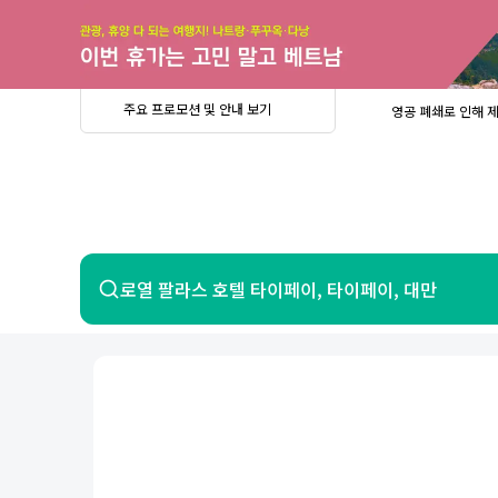
주
요
프
로
모
션
및
안
공
주요 프로모션 및 안내 보기
영공 폐쇄로 인해 
내
더
지
보
사
중요
2026년 
기
항
중요
베트남 온
중요
2026년 
8월 유류할증료 안
PRIVIA
여
영공 폐쇄로 인해 
행
중요
2026년 
중요
베트남 온
항공
호텔
로열 팔라스 호텔 타이페이, 타이페이, 대만
중요
2026년 
8월 유류할증료 안
영공 폐쇄로 인해 
7일 이내 환불 시 PRIVIA 수수료 면
제주
제
서울
부산
인천
강릉
속초
경주