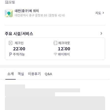
모텔
대전(중구)에 위치
지도
대전광역시 중구 문창로 86 (문창동 42-6)
주요 시설/서비스
체크인
체크아웃
22:00
12:00
주차가능
와이파이
소개
객실
이용후기
Q&A
숙박 시설 위치
대전(중구)에 위치한 Daejeon Daeheung Full House에 머무실 경
우 10분 정도 걸으면 한밭경기장 및 Gold Bowlingjang에 가실 수 있
습니다. 이 모텔에서 대전아쿠아리움까지는 1.8km 떨어져 있으며,