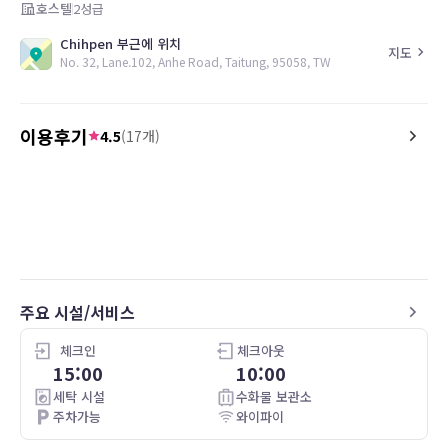
호스텔
2
성급
Chihpen 부근에 위치
지도
No. 32, Lane.102, Anhe Road, Taitung, 95058, TW
이용후기
4.5
(
17
개)
4.0
4.0
22.07.24
床架很晃沒有固定.床邊窗簾無法緊閉.
背包客床架不夠穩重，對
上鋪不夠安全，跟店家反
置，相當友善的店家
주요 시설/서비스
체크인
체크아웃
15:00
10:00
세탁 시설
수화물 보관소
주차가능
와이파이