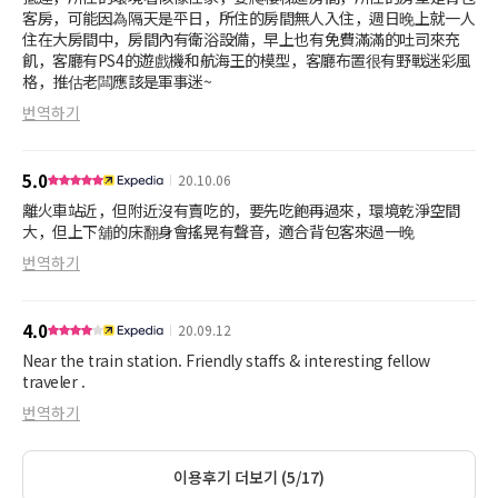
客房，可能因為隔天是平日，所住的房間無人入住，週日晚上就一人
住在大房間中，房間內有衛浴設備，早上也有免費滿滿的吐司來充
飢，客廳有PS4的遊戲機和航海王的模型，客廳布置很有野戰迷彩風
格，推估老闆應該是軍事迷~
번역하기
5.0
20.10.06
離火車站近，但附近沒有賣吃的，要先吃飽再過來，環境乾淨空間
大，但上下舖的床翻身會搖晃有聲音，適合背包客來過一晚
번역하기
4.0
20.09.12
Near the train station. Friendly staffs & interesting fellow
traveler .
번역하기
이용후기 더보기 (5/17)