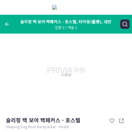
메
뉴
보
기
슬리핑 백 보어 백패커스 - 호스텔, 타이둥(臺東), 대만
인원 2 / 객실 1
여행지, 숙소명, 랜드마크
슬리핑 백 보어 백패커스 - 호스텔, 타이둥(臺東), 대만
숙박날짜
인원 / 객실
성인 2명, 아동 0명 / 객실 1개
변경한 조건으로 검색
슬리핑 백 보어 백패커스 - 호스텔
Sleeping bag Boar Backpacker - Hostel