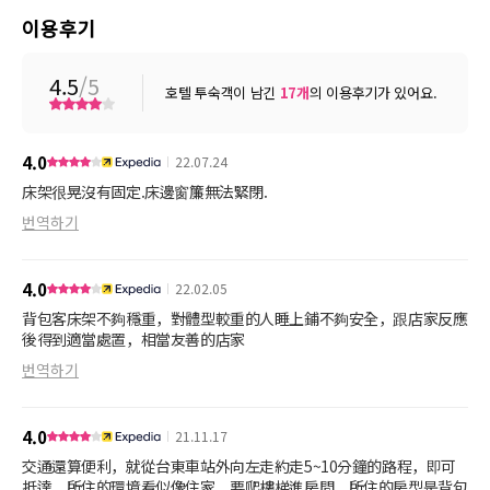
이용후기
4.5
/5
호텔 투숙객이 남긴
17
개
의 이용후기가 있어요.
4.0
22.07.24
床架很晃沒有固定.床邊窗簾無法緊閉.
번역하기
4.0
22.02.05
背包客床架不夠穩重，對體型較重的人睡上鋪不夠安全，跟店家反應
後得到適當處置，相當友善的店家
번역하기
4.0
21.11.17
交通還算便利，就從台東車站外向左走約走5~10分鐘的路程，即可
抵達，所住的環境看似像住家，要爬樓梯進房間，所住的房型是背包