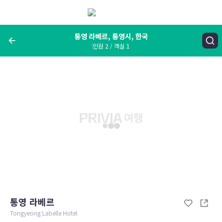
메
뉴
보
기
통영 라베르, 통영시, 한국
인원 2 / 객실 1
여행지, 숙소명, 랜드마크
통영 라베르, 통영시, 한국
숙박날짜
인원 / 객실
성인 2명, 아동 0명 / 객실 1개
변경한 조건으로 검색
통영 라베르
Tongyeong Labelle Hotel