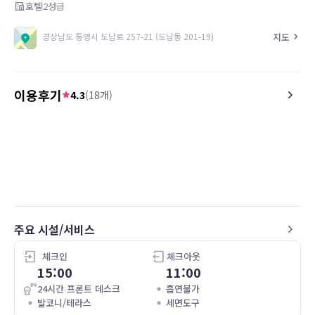
호텔
2
성급
지도
경상남도 통영시 도남로 257-21 (도남동 201-19)
이용후기
4.3
(
18
개)
5.0
4.8
26.05.06
깨끗하고 친절하고 조용하고 좋아요
침대가 크고 따뜻해서 푹 잤
고 깨끗했어요 저렴한 가격
주요 시설/서비스
체크인
체크아웃
15:00
11:00
24시간 프론트 데스크
흡연불가
발코니/테라스
세면도구