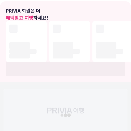
가득,통영(리케의디자인랩,기념품) 통영밤바다야경투어(통영관광해상
택시,관람)/다솜공방(캔틀,답례품)/루엘주얼리스튜디오(금속공예,커플
PRIVIA 회원은 더
링)/유동어촌체험마을(해상낚시)/충무공 유람선
혜택받고 여행
하세요!
20% 할인→더카트인통영(카트,드라이빙)
정액 할인→나폴리농원(숲속맨발체험,편백나무숲)성인10,000원,어린
이7,000원
2000원 할인→통영어드벤처타워(체험)/통영케이블카(관람)1매 5인 1
인당 2,000원 할인
＊거제지역
1000원 할인→다대어촌체험휴양마을(체험)/바람곶 우체국(식음료할
인)/거제도 해수보양온천(온천)
2000원 할인→버드앤피쉬체험 영농조합법인(체험)/덕포랜드 씨라인,
투명카누(씨라인,짚라인(2000원할인),투명카누(1000원할인))/지심도
도선협회(관광)
4000원 할인→지세포관광유람선(관광)
5000원 할인→해금감유람선(관광)
10% 할인→삼거동 청사초롱 체험마을(체험)/상상속의 집버거(식음료
할인)/카페 상상(식음료할인)/
20% 할인→거제자연예술랜드(관람)/거제포로수용소유적공원(관람)/
거제자연 휴양림(산책)
40% 할인→소노캄 거제 오션어드벤처(체험)