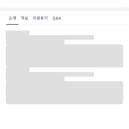
소개
객실
이용후기
Q&A
[숙소소개] 숙소 소개
통영 관광의 중심지, 도남동에 위치해 있는 라베르 호텔에서 아름다운
통영 바다를 즐겨보세요.
넓고 꺠끗한 객실과 다양한 객실 타입, 최상급의 스카이 라운지를 통해
고객님의 편의를 배려합니다.
통영 유람선 터미널 및 케이블카 바로 옆에 위치하고 있어 통영 관광을
제대로 즐길 수 있습니다.
★투숙객 아메리카노 제공★
[투숙객 쿠폰,할인혜택]
＊통영 지역
5% 할인→동피랑그림가게(엽서,기념품)
10% 할인→통영요(도자기)/통영자개교실(나전칠기)/통영전통공예관
(선물,공예품)/통영동백나라 커피숲(체험)/(재)통영충렬사(관람)/설렘