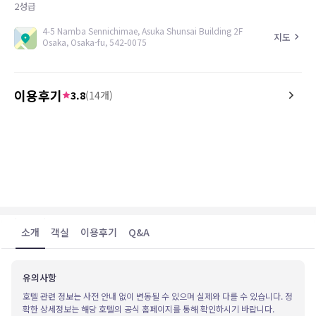
2
성급
4-5 Namba Sennichimae, Asuka Shunsai Building 2F
지도
Osaka, Osaka-fu, 542-0075
이용후기
3.8
(
14
개)
4.8
4.2
25.10.24
Great value for money and it’s in a great
청소년 아이들과 룸으로 숙
area
직원분도 친절하고 숙소도 
다.
다만, 엘리베이터가 없어 3
터였어요) 무거운 캐리어를
했고, 화장실과 샤워장이 
했어요. 저렴한 가격이라 
소개
객실
이용후기
Q&A
음엔 묵고싶지않았어요.
유의사항
호텔 관련 정보는 사전 안내 없이 변동될 수 있으며 실제와 다를 수 있습니다. 정
확한 상세정보는 해당 호텔의 공식 홈페이지를 통해 확인하시기 바랍니다.