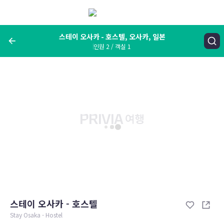
메
뉴
보
기
스테이 오사카 - 호스텔, 오사카, 일본
인원 2 / 객실 1
여행지, 숙소명, 랜드마크
스테이 오사카 - 호스텔, 오사카, 일본
숙박날짜
인원 / 객실
성인 2명, 아동 0명 / 객실 1개
변경한 조건으로 검색
스테이 오사카 - 호스텔
Stay Osaka - Hostel