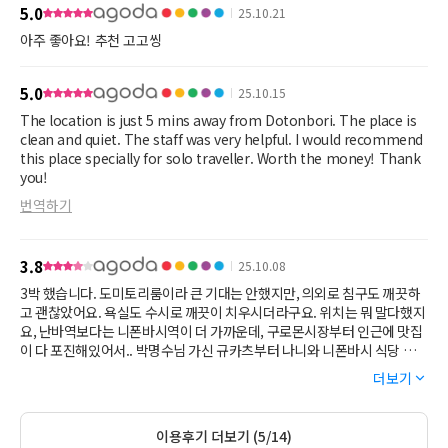
5.0
25.10.21
아주 좋아요! 추천 고고씽
5.0
25.10.15
The location is just 5 mins away from Dotonbori. The place is
clean and quiet. The staff was very helpful. I would recommend
this place specially for solo traveller. Worth the money! Thank
you!
번역하기
3.8
25.10.08
3박 했습니다. 도미토리룸이라 큰 기대는 안했지만, 의외로 침구도 깨끗하
고 괜찮았어요. 욕실도 수시로 깨끗이 치우시더라구요. 위치는 뭐 말다했지
요, 난바역보다는 니폰바시역이 더 가까운데, 구로몬시장부터 인근에 맛집
이 다 포진해있어서.. 박명수님 가신 규카츠부터 나니와 니폰바시 식당 등
각종 맛집 도장깨기하기 좋습니다. 다만 리뷰에서 본 대로 방이 무지 비좁
더보기
아, 캐리어 펼칠 공간이 안나옵니다. 그리고 숙소 전체적으로 공간이 협소하
여 체크아웃후 짐보관 못해준대서 반나절 캐리어 맡기느라 좀 번잡했습니
다. 그래도 위치때문이라도 점수 잘 줄것 같아요.
이용후기 더보기 (5/14)