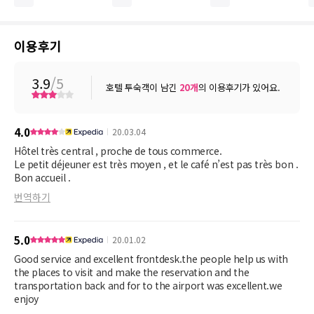
이용후기
3.9
/5
호텔 투숙객이 남긴
20
개
의 이용후기가 있어요.
4.0
20.03.04
Hôtel très central , proche de tous commerce.
Le petit déjeuner est très moyen , et le café n’est pas très bon .
Bon accueil .
번역하기
5.0
20.01.02
Good service and excellent frontdesk.the people help us with
the places to visit and make the reservation and the
transportation back and for to the airport was excellent.we
enjoy