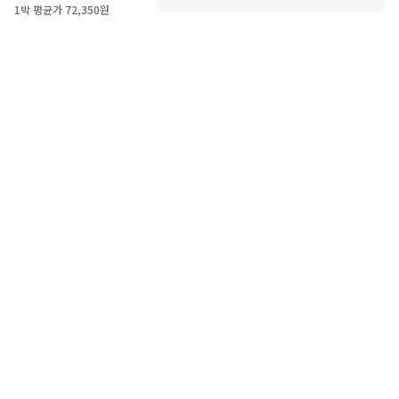
1박 평균가
72,350
원
고객센터
1588-0360
PC버전