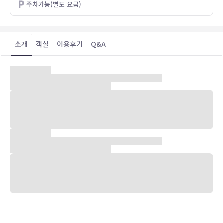
주차가능(별도 요금)
소개
객실
이용후기
Q&A
숙박 시설 위치
부에노스아이레스(코무나 3)에 위치한 하워든 존슨 바이 윈덤 호텔 아
바스토의 경우 카사 카를로스 가르델 박물관에서 가까우며 걸어서 6분
거리에 아바스토 쇼핑 센터 등이 있습니다. 이 호텔에서 엘 아테네오 그
랜드 스플렌디드까지는 1.7km 떨어져 있으며, 2.4km 거리에는 레콜
레타 묘지도 있습니다.
객실
42개 객실에는 미니바 및 평면 TV도 갖추어져 있어 편하게 머무실 수
있습니다. 유선 및 무선 인터넷을 무료로 이용하실 수 있습니다. 샤워기
가 달린 욕조 시설을 갖춘 전용 욕실에는 무료 세면용품 및 헤어드라이
어도 마련되어 있습니다. 편의 시설/서비스로는 전화 외에 노트북 보관