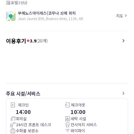
호텔
3
성급
부에노스아이레스(코무나 3)에 위치
지도
Jean Jaures 896, Buenos Aires, 1156, AR
이용후기
3.9
(
20
개)
4.0
5.0
20.03.04
Hôtel très central , proche de tous
Good service and excell
commerce.
frontdesk.the people he
Le petit déjeuner est très moyen , et le
places to visit and make
café n’est pas très bon .
and the transportation 
Bon accueil .
the airport was excellen
주요 시설/서비스
체크인
체크아웃
14:00
10:00
회의실
세탁 시설
24시간 프론트 데스크
컨시어지 서비스
수화물 보관소
와이파이