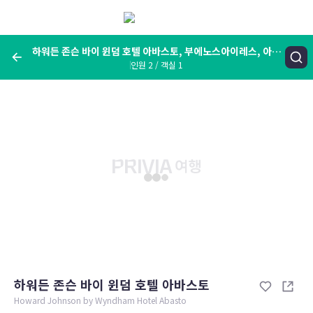
메
뉴
보
기
하워든 존슨 바이 윈덤 호텔 아바스토, 부에노스아이레스, 아르
인원 2 / 객실 1
헨티나
여행지, 숙소명, 랜드마크
하워든 존슨 바이 윈덤 호텔 아바스토, 부에노스아이레스, 아르헨티
나
숙박날짜
인원 / 객실
성인 2명, 아동 0명 / 객실 1개
변경한 조건으로 검색
하워든 존슨 바이 윈덤 호텔 아바스토
Howard Johnson by Wyndham Hotel Abasto