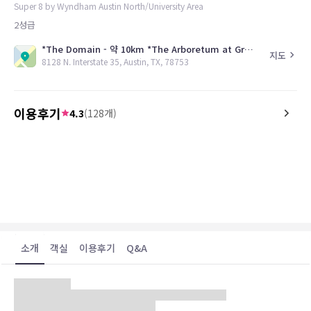
Super 8 by Wyndham Austin North/University Area
2
성급
*The Domain - 약 10km *The Arboretum at Great Hills - 약 13km *University of Texas at Austin Campus - 약 16km *6th Street - 약 19km
지도
8128 N. Interstate 35, Austin, TX, 78753
이용후기
4.3
(
128
개)
5.0
4.8
26.07.16
Nice place to be right on I-35 safe place ,
The hotel was a great s
nice employees I would recommend this
road trip. Check in was e
place to anyone
nice, room was clean.
소개
객실
이용후기
Q&A
텍사스 주의 중심 도시 오스틴(Austin)에 위치한 호텔로, 35번 도로와