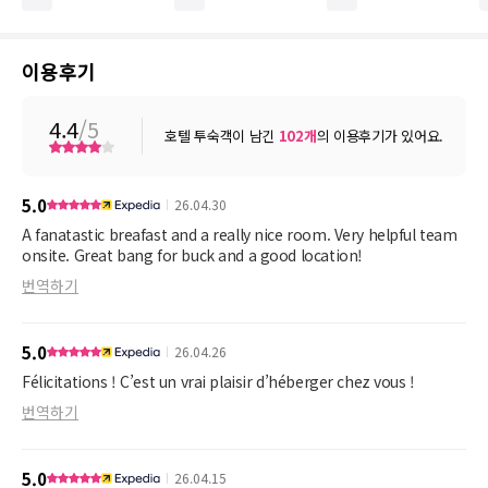
이용후기
4.4
/5
호텔 투숙객이 남긴
102
개
의 이용후기가 있어요.
5.0
26.04.30
A fanatastic breafast and a really nice room. Very helpful team
onsite. Great bang for buck and a good location!
번역하기
5.0
26.04.26
Félicitations ! C’est un vrai plaisir d’héberger chez vous !
번역하기
5.0
26.04.15