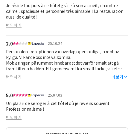
Je réside toujours à ce hôtel grâce à son accueil , chambre
calme , spacieuse et personnel très aimable ! La restauration
aussi de qualité !
번역하기
2.0
25.10.24
Personalen i receptionen var överlag opersonliga, ja rent av
kyliga. Vi kände oss inte välkomna.
Möbleringen på rummet innebar att det var för smalt att gå
fram till ena bädden. Ett gemensamt för smalt täcke, vilket
gjorde att vi måste ligga nära mitten båda två. Vad är nyttan
번역하기
더보기
med en queensäng då? Alltid bättre med var sitt täcke.
Frukostpersonalen betedde sig märkligt. De stod som vakter
och tittade på oss när vi åt. Obehagligt.
5.0
25.07.03
Vi bytte till annat hotell för fortsatt vistelse i Brasov.
Un plaisir de se loger à cet hôtel où je reviens souvent !
Professionnalisme !
번역하기