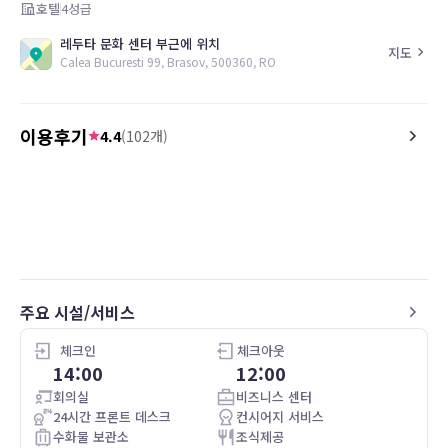
호텔
4
성급
레두타 문화 센터 부근에 위치
지도
Calea Bucuresti 99, Brasov, 500360, RO
이용후기
4.4
(
102
개)
5.0
5.0
26.04.30
A fanatastic breafast and a really nice
Félicitations ! C’est un vr
room. Very helpful team onsite. Great
d’héberger chez vous !
bang for buck and a good location!
주요 시설/서비스
체크인
체크아웃
14:00
12:00
회의실
비즈니스 센터
24시간 프론트 데스크
컨시어지 서비스
수화물 보관소
조식제공