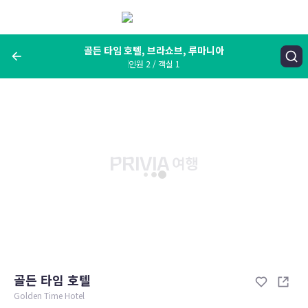
메
뉴
보
기
골든 타임 호텔, 브라쇼브, 루마니아
인원 2 / 객실 1
여행지, 숙소명, 랜드마크
골든 타임 호텔, 브라쇼브, 루마니아
숙박날짜
인원 / 객실
성인 2명, 아동 0명 / 객실 1개
변경한 조건으로 검색
골든 타임 호텔
Golden Time Hotel