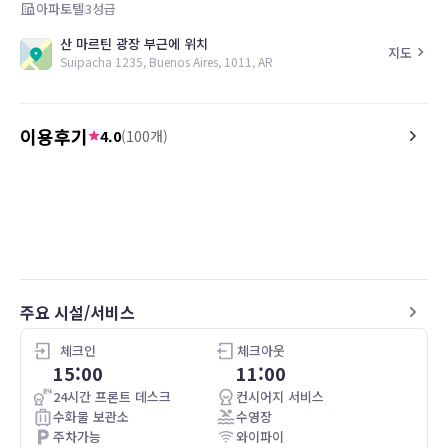
아파토텔
3
성급
산 마르틴 광장 부근에 위치
지도
Suipacha 1235, Buenos Aires, 1011, AR
이용후기
4.0
(
100
개)
5.0
2.0
26.04.04
A/c in room was perfect. A/c in the living
Pro: fast internet
room dont work. The kitchen has
Con: uncomfortable bed
everything we needed. The place is
cleanliness,
clean and comfortable.
주요 시설/서비스
체크인
체크아웃
15:00
11:00
24시간 프론트 데스크
컨시어지 서비스
수화물 보관소
수영장
주차가능
와이파이