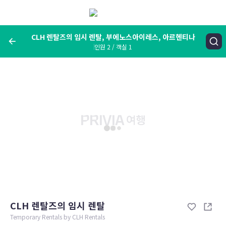
메
뉴
보
기
CLH 렌탈즈의 임시 렌탈, 부에노스아이레스, 아르헨티나
인원 2 / 객실 1
여행지, 숙소명, 랜드마크
CLH 렌탈즈의 임시 렌탈, 부에노스아이레스, 아르헨티나
숙박날짜
인원 / 객실
성인 2명, 아동 0명 / 객실 1개
변경한 조건으로 검색
CLH 렌탈즈의 임시 렌탈
Temporary Rentals by CLH Rentals