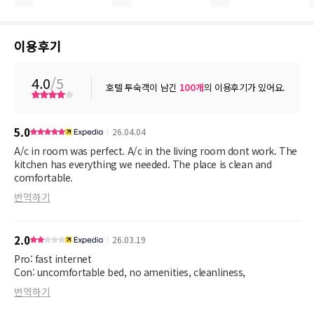
이용후기
4.0
/5
호텔 투숙객이 남긴
100
개
의 이용후기가 있어요.
5.0
26.04.04
A/c in room was perfect. A/c in the living room dont work. The
kitchen has everything we needed. The place is clean and
comfortable.
번역하기
2.0
26.03.19
Pro: fast internet
Con: uncomfortable bed, no amenities, cleanliness,
번역하기