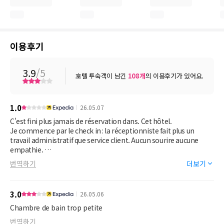
이용후기
3.9
/5
호텔 투숙객이 남긴
108
개
의 이용후기가 있어요.
1.0
26.05.07
C'est fini plus jamais de réservation dans. Cet hôtel.
Je commence par le check in : la réceptionniste fait plus un
travail administratif que service client. Aucun sourire aucune
empathie.
Le soir même j'avise que la planche à repasser n'est pas à la
번역하기
더보기
chambre.
Je reviens le soir, toujours aucune planche à repasser en
plus,aucun service service de ménage n'est passé, même pas un
3.0
26.05.06
changement de serviettes. Je reviens a la réception et la.
Meilleure c'est qu'il m'a dit qu'il fallait que j'avise que j'aurais
Chambre de bain trop petite
besoin d'un service de chambre. C'est nouveau ça. Il a fallu que je
번역하기