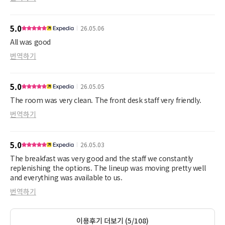
demande un changement de chambre.
souvent aucune personnes a la réception d'ailleurs pour le check
out j'ai laissé la clé sur le comptoir pour ne pas être en retard
5.0
26.05.06
pour mon RDV.
Je me rend compte que j'ai oublié le chargeur de mon cell.
All was good
J'appelle et il me dise qu'il n'ont rien trouvé.
번역하기
Bref. Je ne recommande pas cet hôtel
5.0
26.05.05
The room was very clean. The front desk staff very friendly.
번역하기
5.0
26.05.03
The breakfast was very good and the staff we constantly
replenishing the options. The lineup was moving pretty well
and everything was available to us.
번역하기
이용후기 더보기 (5/108)