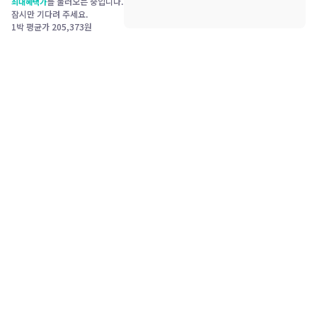
를 불러오는 중입니다.
최대혜택가
잠시만 기다려 주세요.
1박 평균가
205,373
원