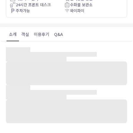
24시간 프론트 데스크
수화물 보관소
주차가능
와이파이
소개
객실
이용후기
Q&A
숙박 시설 위치
리바이스(세인트-니콜라스)에 위치한 컴포트 인 & 스위트 레비스 / 리
브 쉬드 퀘벡 시티에 머무실 경우 차로 5분이면 퀘벡 수족관에, 8분이
면 라발대학교에 가실 수 있습니다. 이 호텔에서 샤토 프롱트낙까지는
19.9km 떨어져 있으며, 17.5km 거리에는 레 갈르리 데 라 카피탈도
있습니다.
객실
101개 객실에는 냉장고 및 플라스마 TV도 갖추어져 있어 편하게 머무
실 수 있습니다. 객실에는 Select Comfort 침대가 마련되어 있습니
다. 유선 및 무선 인터넷이 무료로 제공되며 케이블 채널 프로그램도 구
비되어 있어 지루하지 않게 시간을 보내실 수 있습니다. 전용 욕실에는