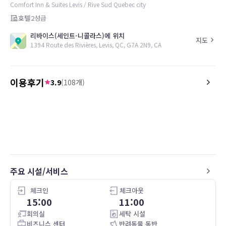
Comfort Inn & Suites Levis / Rive Sud Quebec city
호텔
2
성급
리바이스(세인트-니콜라스)에 위치
지도
1394 Route des Rivières, Levis, QC, G7A 2N9, CA
이용후기
3.9
(
108
개)
5.0
5.0
26.05.06
All was good
The room was very clean
desk staff very friendly.
주요 시설/서비스
체크인
체크아웃
15:00
11:00
회의실
세탁 시설
비즈니스 센터
반려동물 동반