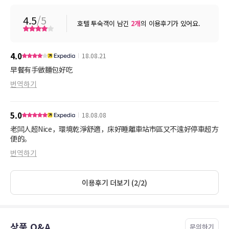
4.5
/5
호텔 투숙객이 남긴
2
개
의 이용후기가 있어요.
4.0
18.08.21
早餐有手做麵包好吃
번역하기
5.0
18.08.08
老闆人超Nice，環境乾淨舒適，床好睡離車站市區又不遠好停車超方
便的。
번역하기
이용후기 더보기 (2/2)
상품 Q&A
문의하기