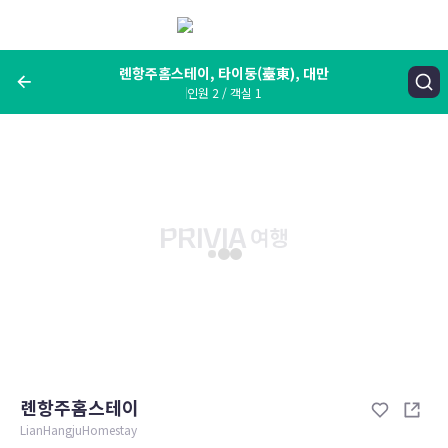
메
뉴
보
기
롄항주홈스테이, 타이둥(臺東), 대만
인원 2 / 객실 1
여행지, 숙소명, 랜드마크
롄항주홈스테이, 타이둥(臺東), 대만
숙박날짜
인원 / 객실
성인 2명, 아동 0명 / 객실 1개
변경한 조건으로 검색
롄항주홈스테이
LianHangjuHomestay