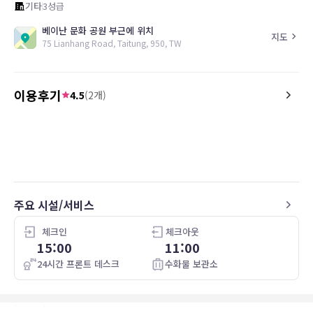
기타
3
성급
베이난 문화 공원 부근에 위치
지도
75 Lianhang Road, Taitung, 950, TW
이용후기
4.5
(
2
개)
4.0
5.0
18.08.21
早餐有手做麵包好吃
老闆人超Nice，環境乾
車站市區又不遠好停車超
주요 시설/서비스
체크인
체크아웃
15:00
11:00
24시간 프론트 데스크
수화물 보관소